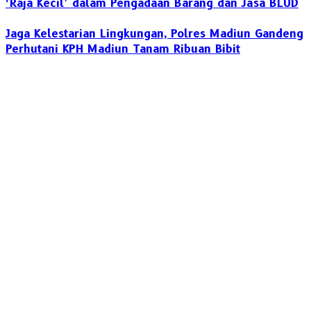
‘Raja Kecil’ dalam Pengadaan Barang dan Jasa BLUD
Jaga Kelestarian Lingkungan, Polres Madiun Gandeng
Perhutani KPH Madiun Tanam Ribuan Bibit