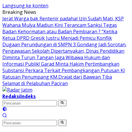
Langsung ke konten
Breaking News
Jerat Warga bak Rentenir padahal Izin Sudah Mati, KSP
Wahana Mulya Madiun Kini Terancam Sanksi Tegas
Badan Kehormatan atau Badan Pembiaran ? “Ketika
Ketua DPRD Gresik Justru Menjadi Pemicu Konflik
Dugaan Perundungan di SMPN 3 Gondang Jadi Sorotan,
Pengawasan Sekolah Dipertanyakan, Dinas Pendidikan
Diminta Turun Tangan
Jaga Wibawa Hukum dan
Informasi Publik! Garad Minta Hakim Pertimbangkan
Substansi Perkara Terkait Pembangkangan Putusan KI
Ratusan Penumpang KM.Drajat dari Bawean Tiba
Selamat di Pelabuhan Paciran
Redaksi
Indeks