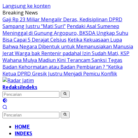
Langsung ke konten
Breaking News
Gaji Rp 23 Miliar Mengalir Deras, Kedisiplinan DPRD
Sampang Justru “Mati Suri”
Pendaki Asal Sumenep
Meninggal di Gunung Argopuro, BKSDA Ungkap Suhu
Bisa Capai 5 Derajat Celsius
Ketika Kekuasaan Lupa
Bahwa Negara Dibentuk untuk Memanusiakan Manusia
Jerat Warga bak Rentenir padahal Izin Sudah Mati, KSP
Wahana Mulya Madiun Kini Terancam Sanksi Tegas
Badan Kehormatan atau Badan Pembiaran ? “Ketika
Ketua DPRD Gresik Justru Menjadi Pemicu Konflik
Redaksi
Indeks
HOME
INDEKS