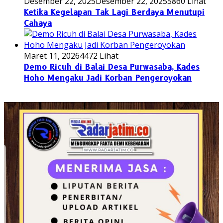
Desember 22, 2025
Desember 22, 2025
5860 Lihat
Ketika Kegelapan Tak Lagi Berdaya Menutupi
Cahaya
Maret 11, 2026
4472 Lihat
Demo Ricuh di Balai Desa Purwasaba, Kades
Hoho Mengaku Jadi Korban Pengeroyokan