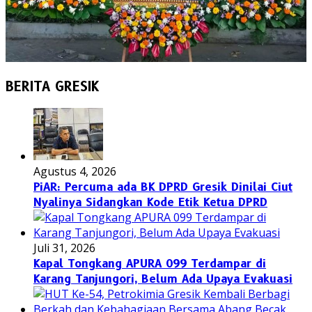
BERITA GRESIK
Agustus 4, 2026
PiAR: Percuma ada BK DPRD Gresik Dinilai Ciut
Nyalinya Sidangkan Kode Etik Ketua DPRD
Juli 31, 2026
Kapal Tongkang APURA 099 Terdampar di
Karang Tanjungori, Belum Ada Upaya Evakuasi