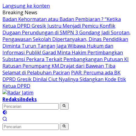
Langsung ke konten
Breaking News
Badan Kehormatan atau Badan Pembiaran ? “Ketika
Ketua DPRD Gresik Justru Menjadi Pemicu Konflik
Dugaan Perundungan di SMPN 3 Gondang Jadi Sorotan,
Pengawasan Sekolah Dipertanyakan, Dinas Pendidikan
Diminta Turun Tangan
Jaga Wibawa Hukum dan
Informasi Publik! Garad Minta Hakim Pertimbangkan
Substansi Perkara Terkait Pembangkangan Putusan KI
Ratusan Penumpang KM.Drajat dari Bawean Tiba
Selamat di Pelabuhan Paciran
PiAR: Percuma ada BK
DPRD Gresik Dinilai Ciut Nyalinya Sidangkan Kode Etik
Ketua DPRD
Redaksi
Indeks