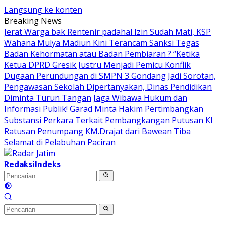
Langsung ke konten
Breaking News
Jerat Warga bak Rentenir padahal Izin Sudah Mati, KSP
Wahana Mulya Madiun Kini Terancam Sanksi Tegas
Badan Kehormatan atau Badan Pembiaran ? “Ketika
Ketua DPRD Gresik Justru Menjadi Pemicu Konflik
Dugaan Perundungan di SMPN 3 Gondang Jadi Sorotan,
Pengawasan Sekolah Dipertanyakan, Dinas Pendidikan
Diminta Turun Tangan
Jaga Wibawa Hukum dan
Informasi Publik! Garad Minta Hakim Pertimbangkan
Substansi Perkara Terkait Pembangkangan Putusan KI
Ratusan Penumpang KM.Drajat dari Bawean Tiba
Selamat di Pelabuhan Paciran
Redaksi
Indeks