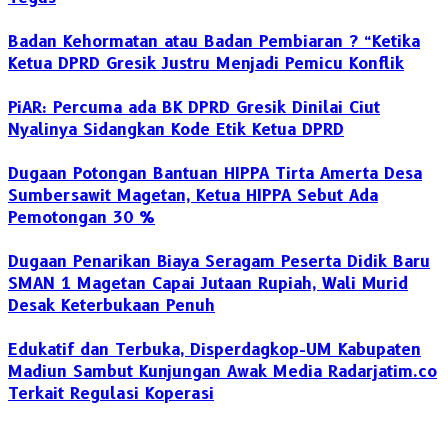
Badan Kehormatan atau Badan Pembiaran ? “Ketika
Ketua DPRD Gresik Justru Menjadi Pemicu Konflik
PiAR: Percuma ada BK DPRD Gresik Dinilai Ciut
Nyalinya Sidangkan Kode Etik Ketua DPRD
Dugaan Potongan Bantuan HIPPA Tirta Amerta Desa
Sumbersawit Magetan, Ketua HIPPA Sebut Ada
Pemotongan 30 %
Dugaan Penarikan Biaya Seragam Peserta Didik Baru
SMAN 1 Magetan Capai Jutaan Rupiah, Wali Murid
Desak Keterbukaan Penuh
Edukatif dan Terbuka, Disperdagkop-UM Kabupaten
Madiun Sambut Kunjungan Awak Media Radarjatim.co
Terkait Regulasi Koperasi