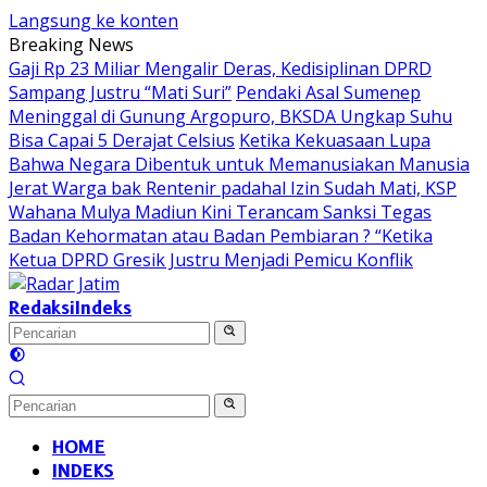
Langsung ke konten
Breaking News
Gaji Rp 23 Miliar Mengalir Deras, Kedisiplinan DPRD
Sampang Justru “Mati Suri”
Pendaki Asal Sumenep
Meninggal di Gunung Argopuro, BKSDA Ungkap Suhu
Bisa Capai 5 Derajat Celsius
Ketika Kekuasaan Lupa
Bahwa Negara Dibentuk untuk Memanusiakan Manusia
Jerat Warga bak Rentenir padahal Izin Sudah Mati, KSP
Wahana Mulya Madiun Kini Terancam Sanksi Tegas
Badan Kehormatan atau Badan Pembiaran ? “Ketika
Ketua DPRD Gresik Justru Menjadi Pemicu Konflik
Redaksi
Indeks
HOME
INDEKS