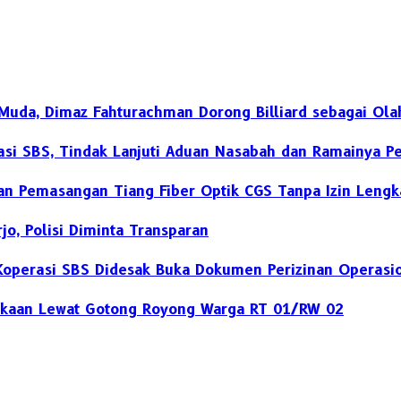
Muda, Dimaz Fahturachman Dorong Billiard sebagai Ola
rasi SBS, Tindak Lanjuti Aduan Nasabah dan Ramainya 
n Pemasangan Tiang Fiber Optik CGS Tanpa Izin Lengk
o, Polisi Diminta Transparan
 Koperasi SBS Didesak Buka Dokumen Perizinan Operasi
kaan Lewat Gotong Royong Warga RT 01/RW 02