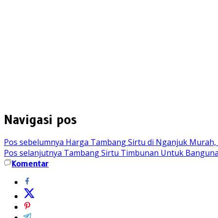
Navigasi pos
Pos sebelumnya
Harga Tambang Sirtu di Nganjuk Murah, 
Pos selanjutnya
Tambang Sirtu Timbunan Untuk Bangunan P
Komentar