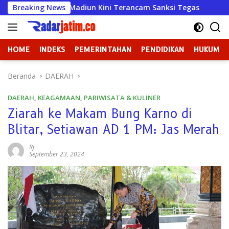
Langsung
Mulya Madiun Kini Terancam Sanksi Tegas
Breaking News
Badan Kehorm
ke
konten
HOME
INDEKS
PEMERINTAHAN
PENDIDIKAN
HUKUM
Beranda
DAERAH
DAERAH
,
KEAGAMAAN
,
PARIWISATA & KULINER
Ziarah ke Makam Bung Karno di
Blitar, Setiawan AD 1 PM: Jas Merah
Rj
September 23, 2024