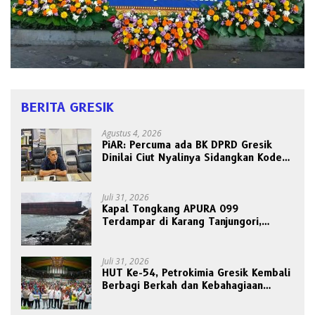
BERITA GRESIK
Agustus 4, 2026
PiAR: Percuma ada BK DPRD Gresik
Dinilai Ciut Nyalinya Sidangkan Kode
Etik Ketua DPRD
Juli 31, 2026
Kapal Tongkang APURA 099
Terdampar di Karang Tanjungori,
Belum Ada Upaya Evakuasi
Juli 31, 2026
HUT Ke-54, Petrokimia Gresik Kembali
Berbagi Berkah dan Kebahagiaan
Bersama Abang Becak