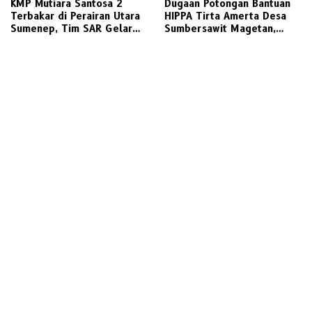
KMP Mutiara Santosa 2
Dugaan Potongan Bantuan
Terbakar di Perairan Utara
HIPPA Tirta Amerta Desa
Sumenep, Tim SAR Gelar
Sumbersawit Magetan,
Operasi Penyelamatan
Ketua HIPPA Sebut Ada
Ratusan Penumpang
Pemotongan 30 %