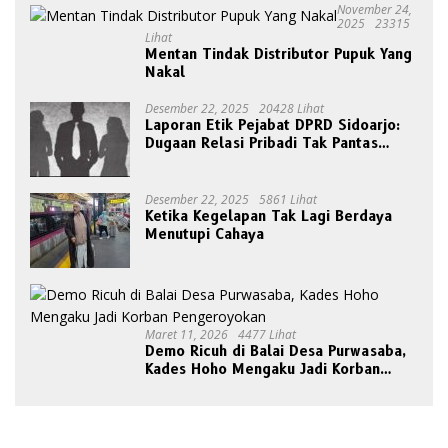
November 24,
2025
23315
Lihat
Mentan Tindak Distributor Pupuk Yang
Nakal
Desember 22, 2025
20428 Lihat
Laporan Etik Pejabat DPRD Sidoarjo:
Dugaan Relasi Pribadi Tak Pantas
Disorot Publik
Desember 22, 2025
5861 Lihat
Ketika Kegelapan Tak Lagi Berdaya
Menutupi Cahaya
Maret 11, 2026
4477 Lihat
Demo Ricuh di Balai Desa Purwasaba,
Kades Hoho Mengaku Jadi Korban
Pengeroyokan