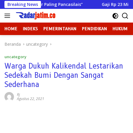
Langsung
gus: “Biar Paling Pancasilais”
Breaking News
Gaji Rp 23 Miliar Menga
ke
konten
HOME
INDEKS
PEMERINTAHAN
PENDIDIKAN
HUKUM
Beranda
uncategory
uncategory
Warga Dukuh Kalikendal Lestarikan
Sedekah Bumi Dengan Sangat
Sederhana
Rj
Agustus 22, 2021