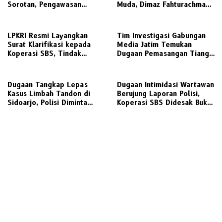
Sorotan, Pengawasan
Muda, Dimaz Fahturachman
Sekolah Dipertanyakan,
Dorong Billiard sebagai
Dinas Pendidikan Diminta
Olahraga Berprestasi
Turun Tangan
LPKRI Resmi Layangkan
Tim Investigasi Gabungan
Surat Klarifikasi kepada
Media Jatim Temukan
Koperasi SBS, Tindak
Dugaan Pemasangan Tiang
Lanjuti Aduan Nasabah dan
Fiber Optik CGS Tanpa Izin
Ramainya Pemberitaan
Lengkap dan Abaikan K3 di
Dugaan Pelanggaran
Pasuruan
Dugaan Tangkap Lepas
Dugaan Intimidasi Wartawan
Perkoperasian
Kasus Limbah Tandon di
Berujung Laporan Polisi,
Sidoarjo, Polisi Diminta
Koperasi SBS Didesak Buka
Transparan
Dokumen Perizinan
Operasional