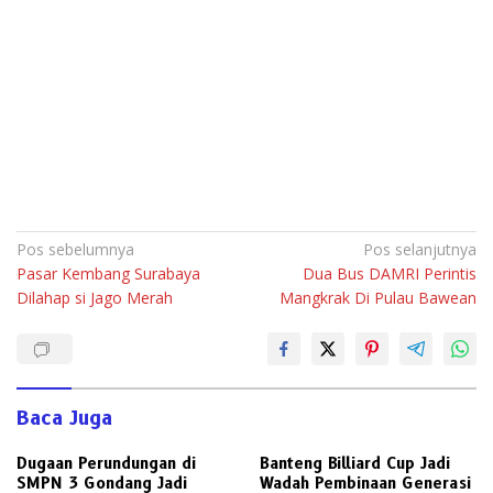
Navigasi
Pos sebelumnya
Pos selanjutnya
Pasar Kembang Surabaya
Dua Bus DAMRI Perintis
pos
Dilahap si Jago Merah
Mangkrak Di Pulau Bawean
Baca Juga
Dugaan Perundungan di
Banteng Billiard Cup Jadi
SMPN 3 Gondang Jadi
Wadah Pembinaan Generasi