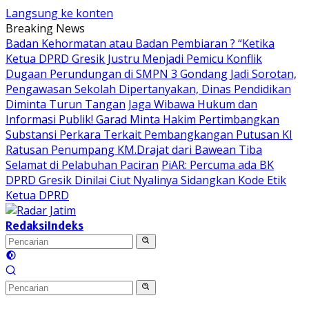
Langsung ke konten
Breaking News
Badan Kehormatan atau Badan Pembiaran ? “Ketika
Ketua DPRD Gresik Justru Menjadi Pemicu Konflik
Dugaan Perundungan di SMPN 3 Gondang Jadi Sorotan,
Pengawasan Sekolah Dipertanyakan, Dinas Pendidikan
Diminta Turun Tangan
Jaga Wibawa Hukum dan
Informasi Publik! Garad Minta Hakim Pertimbangkan
Substansi Perkara Terkait Pembangkangan Putusan KI
Ratusan Penumpang KM.Drajat dari Bawean Tiba
Selamat di Pelabuhan Paciran
PiAR: Percuma ada BK
DPRD Gresik Dinilai Ciut Nyalinya Sidangkan Kode Etik
Ketua DPRD
Redaksi
Indeks