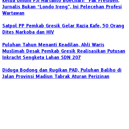
Ketua Umum PJI Hartanto Boechari: “Pak Presiden,
Jurnalis Bukan “Londo Ireng”, Ini Pelecehan Profesi
Wartawan
Satpol PP Pemkab Gresik Gelar Razia Kafe, 50 Orang
Dites Narkoba dan HIV
‎Puluhan Tahun Menanti Keadilan, Ahli Waris
Muslimah Desak Pemkab Gresik Realisasikan Putusan
Inkracht Sengketa Lahan SDN 207
Diduga Bodong dan Rugikan PAD, Puluhan Baliho di
Jalan Provinsi Madiun Tabrak Aturan Perizinan