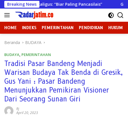
Langsung
ng Sekaligus: “Biar Paling Pancasilais”
Breaking News
Gaji Rp 23 Mil
ke
konten
HOME
INDEKS
PEMERINTAHAN
PENDIDIKAN
HUKUM
Beranda
BUDAYA
BUDAYA
,
PEMERINTAHAN
Tradisi Pasar Bandeng Menjadi
Warisan Budaya Tak Benda di Gresik,
Gus Yani : Pasar Bandeng
Menunjukkan Pemikiran Visioner
Dari Seorang Sunan Giri
Rj
April 20, 2023