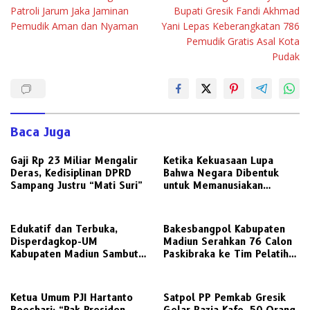
pos
Patroli Jarum Jaka Jaminan
Bupati Gresik Fandi Akhmad
Pemudik Aman dan Nyaman
Yani Lepas Keberangkatan 786
Pemudik Gratis Asal Kota
Pudak
Baca Juga
Gaji Rp 23 Miliar Mengalir
Ketika Kekuasaan Lupa
Deras, Kedisiplinan DPRD
Bahwa Negara Dibentuk
Sampang Justru “Mati Suri”
untuk Memanusiakan
Manusia
Edukatif dan Terbuka,
Bakesbangpol Kabupaten
Disperdagkop-UM
Madiun Serahkan 76 Calon
Kabupaten Madiun Sambut
Paskibraka ke Tim Pelatih
Kunjungan Awak Media
untuk Digembleng
Radarjatim.co Terkait
Regulasi Koperasi
Ketua Umum PJI Hartanto
Satpol PP Pemkab Gresik