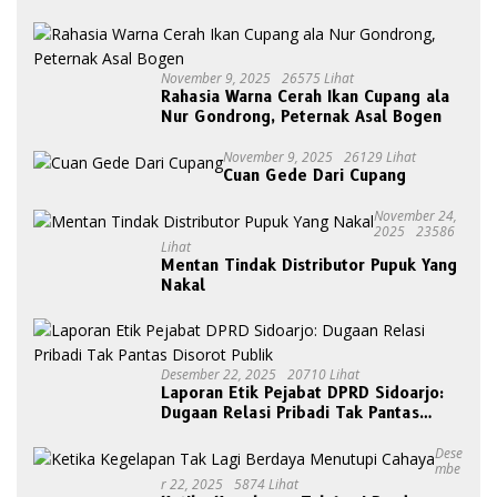
November 9, 2025
26575 Lihat
Rahasia Warna Cerah Ikan Cupang ala
Nur Gondrong, Peternak Asal Bogen
November 9, 2025
26129 Lihat
Cuan Gede Dari Cupang
November 24,
2025
23586
Lihat
Mentan Tindak Distributor Pupuk Yang
Nakal
Desember 22, 2025
20710 Lihat
Laporan Etik Pejabat DPRD Sidoarjo:
Dugaan Relasi Pribadi Tak Pantas
Disorot Publik
Dese
Mbe
R 22, 2025
5874 Lihat