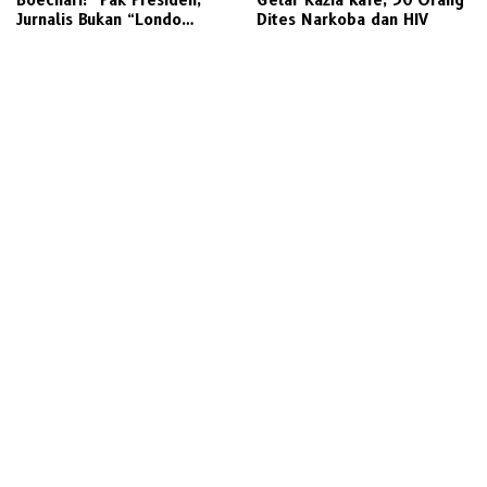
Boechari: “Pak Presiden,
Gelar Razia Kafe, 50 Orang
Jurnalis Bukan “Londo
Dites Narkoba dan HIV
Ireng”, Ini Pelecehan
Profesi Wartawan