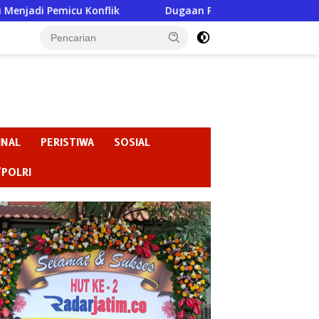
Konflik
Dugaan Perundungan di SMPN 3 Gondang Jadi S
INAL
PERISTIWA
SOSIAL
/POLRI