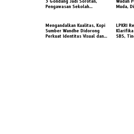
3 Gondang Jadi Sorotan,
Wadah P
Pengawasan Sekolah
Muda, D
Dipertanyakan, Dinas
Dorong B
Pendidikan Diminta Turun
Olahraga
Tangan
Mengandalkan Kualitas, Kopi
LPKRI R
Sumber Wandhe Didorong
Klarifik
Perkuat Identitas Visual dan
SBS, Tin
Kemitraan Strategis bersama
Nasabah
UPN Veteran Jawa Timur
Pemberi
Pelangg