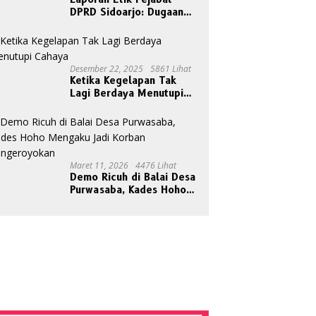
DPRD Sidoarjo: Dugaan
Relasi Pribadi Tak Pantas
Disorot Publik
Desember 22, 2025
5861 Lihat
Ketika Kegelapan Tak
Lagi Berdaya Menutupi
Cahaya
Maret 11, 2026
4476 Lihat
Demo Ricuh di Balai Desa
Purwasaba, Kades Hoho
Mengaku Jadi Korban
Pengeroyokan