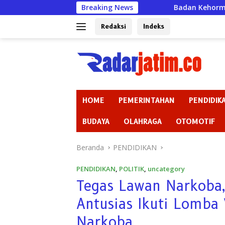
Langsung
Breaking News
Badan Kehormatan atau Badan P
ke
konten
Redaksi
Indeks
HOME
PEMERINTAHAN
PENDIDIK
BUDAYA
OLAHRAGA
OTOMOTIF
Beranda
PENDIDIKAN
PENDIDIKAN
,
POLITIK
,
uncategory
Tegas Lawan Narkoba,
Antusias Ikuti Lomba
Narkoba