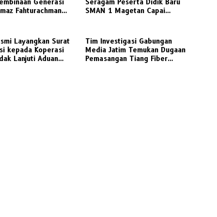
embinaan Generasi
Seragam Peserta Didik Baru
imaz Fahturachman
SMAN 1 Magetan Capai
illiard sebagai
Jutaan Rupiah, Wali Murid
 Berprestasi
Desak Keterbukaan Penuh
esmi Layangkan Surat
Tim Investigasi Gabungan
asi kepada Koperasi
Media Jatim Temukan Dugaan
dak Lanjuti Aduan
Pemasangan Tiang Fiber
 dan Ramainya
Optik CGS Tanpa Izin Lengkap
taan Dugaan
dan Abaikan K3 di Pasuruan
aran Perkoperasian