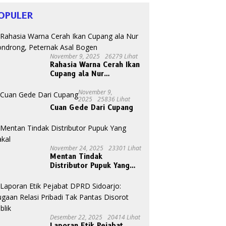
OPULER
November 9, 2025
26279 Lihat
Rahasia Warna Cerah Ikan
Cupang ala Nur
Gondrong, Peternak Asal
Bogen
November 9,
2025
25836 Lihat
Cuan Gede Dari Cupang
November 24, 2025
23301 Lihat
Mentan Tindak
Distributor Pupuk Yang
Nakal
Desember 22, 2025
20414 Lihat
Laporan Etik Pejabat