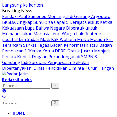
Langsung ke konten
Breaking News
Pendaki Asal Sumenep Meninggal di Gunung Argopuro,
BKSDA Ungkap Suhu Bisa Capai 5 Derajat Celsius
Ketika
Kekuasaan Lupa Bahwa Negara Dibentuk untuk
Memanusiakan Manusia
Jerat Warga bak Rentenir
padahal Izin Sudah Mati, KSP Wahana Mulya Madiun Kini
Terancam Sanksi Tegas
Badan Kehormatan atau Badan
Pembiaran ? “Ketika Ketua DPRD Gresik Justru Menjadi
Pemicu Konflik
Dugaan Perundungan di SMPN 3
Gondang Jadi Sorotan, Pengawasan Sekolah
Dipertanyakan, Dinas Pendidikan Diminta Turun Tangan
Redaksi
Indeks
HOME