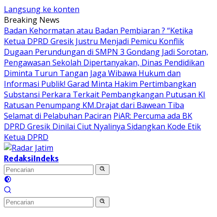
Langsung ke konten
Breaking News
Badan Kehormatan atau Badan Pembiaran ? “Ketika
Ketua DPRD Gresik Justru Menjadi Pemicu Konflik
Dugaan Perundungan di SMPN 3 Gondang Jadi Sorotan,
Pengawasan Sekolah Dipertanyakan, Dinas Pendidikan
Diminta Turun Tangan
Jaga Wibawa Hukum dan
Informasi Publik! Garad Minta Hakim Pertimbangkan
Substansi Perkara Terkait Pembangkangan Putusan KI
Ratusan Penumpang KM.Drajat dari Bawean Tiba
Selamat di Pelabuhan Paciran
PiAR: Percuma ada BK
DPRD Gresik Dinilai Ciut Nyalinya Sidangkan Kode Etik
Ketua DPRD
Redaksi
Indeks