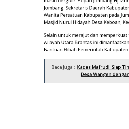
masih bergulir. Bupati Jombang Hj M
Jombang, Sekretaris Daerah Kabupaten
Wanita Persatuan Kabupaten pada Jumat
Masjid Nurul Hidayah Desa Keboan, K
Selain untuk merajut dan memperkuat ta
wilayah Utara Brantas ini dimanfaatk
Bantuan Hibah Pemerintah Kabupaten
Baca Juga :
Kades Mafrudli Siap T
Desa Wangen dengan 