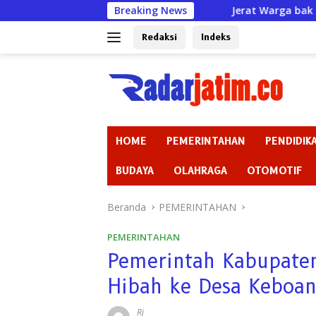
Langsung
Breaking News
Jerat Warga bak Rentenir padaha
ke
konten
Redaksi
Indeks
HOME
PEMERINTAHAN
PENDIDIK
BUDAYA
OLAHRAGA
OTOMOTIF
Beranda
PEMERINTAHAN
PEMERINTAHAN
Pemerintah Kabupate
Hibah ke Desa Keboa
Rj