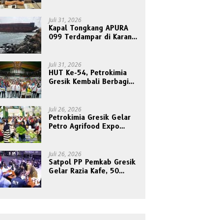
Nyalinya Sidangkan Kode
Etik Ketua DPRD
Juli 31, 2026
Kapal Tongkang APURA
099 Terdampar di Karang
Tanjungori, Belum Ada
Upaya Evakuasi
Juli 31, 2026
HUT Ke-54, Petrokimia
Gresik Kembali Berbagi
Berkah dan Kebahagiaan
Bersama Abang Becak
Juli 26, 2026
Petrokimia Gresik Gelar
Petro Agrifood Expo
2026, Ajak Masyarakat
Panen Bersama Buah dan
Sayuran
Juli 26, 2026
Satpol PP Pemkab Gresik
Gelar Razia Kafe, 50
Orang Dites Narkoba dan
HIV