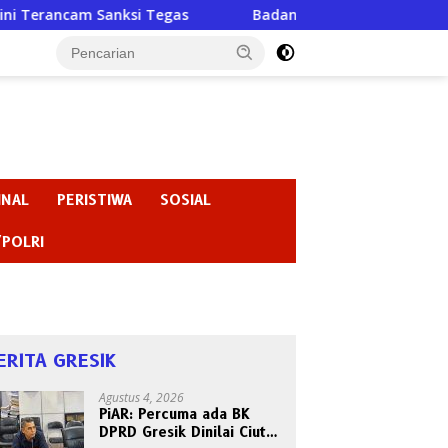
nksi Tegas
Badan Kehormatan atau Badan Pembiaran ? “
INAL
PERISTIWA
SOSIAL
/POLRI
ERITA GRESIK
Agustus 4, 2026
PiAR: Percuma ada BK
DPRD Gresik Dinilai Ciut