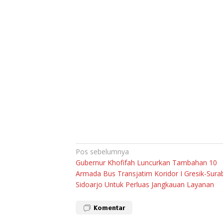
Navigasi
Pos sebelumnya
Gubernur Khofifah Luncurkan Tambahan 10
pos
Armada Bus Transjatim Koridor I Gresik-Sura
Sidoarjo Untuk Perluas Jangkauan Layanan
Komentar