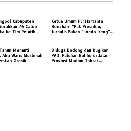
ngpol Kabupaten
Ketua Umum PJI Hartanto
Serahkan 76 Calon
Boechari: “Pak Presiden,
ka ke Tim Pelatih
Jurnalis Bukan “Londo Ireng”,
igembleng
Ini Pelecehan Profesi
Wartawan
 Tahun Menanti
Diduga Bodong dan Rugikan
, Ahli Waris Muslimah
PAD, Puluhan Baliho di Jalan
emkab Gresik
Provinsi Madiun Tabrak
ikan Putusan Inkracht
Aturan Perizinan
a Lahan SDN 207