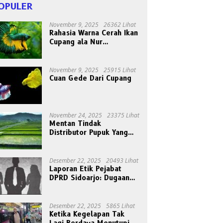
OPULER
November 9, 2025
26362 Lihat
Rahasia Warna Cerah Ikan
Cupang ala Nur
Gondrong, Peternak Asal
Bogen
November 9, 2025
25915 Lihat
Cuan Gede Dari Cupang
November 24, 2025
23375 Lihat
Mentan Tindak
Distributor Pupuk Yang
Nakal
Desember 22, 2025
20493 Lihat
Laporan Etik Pejabat
DPRD Sidoarjo: Dugaan
Relasi Pribadi Tak Pantas
Disorot Publik
Desember 22, 2025
5865 Lihat
Ketika Kegelapan Tak