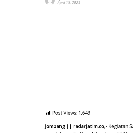
April 15, 2023
Post Views:
1,643
Jombang || radarjatim.co,-
Kegiatan S