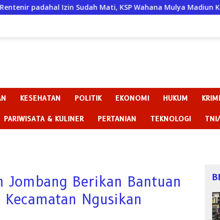
l Izin Sudah Mati, KSP Wahana Mulya Madiun Kini Terancam Sa
AN
KESEHATAN
POLITIK
EKONOMI
HUKUM
KRIM
PARIWISATA & KULINER
PERTANIAN
TEKNOLOGI
TNI
B
n Jombang Berikan Bantuan
n Kecamatan Ngusikan