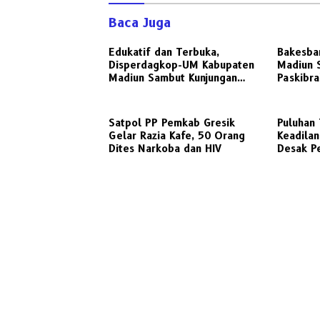
Baca Juga
Edukatif dan Terbuka,
Bakesba
Disperdagkop-UM Kabupaten
Madiun 
Madiun Sambut Kunjungan
Paskibra
Awak Media Radarjatim.co
untuk D
Terkait Regulasi Koperasi
Satpol PP Pemkab Gresik
‎Puluhan
Gelar Razia Kafe, 50 Orang
Keadilan
Dites Narkoba dan HIV
Desak P
Realisas
Sengket