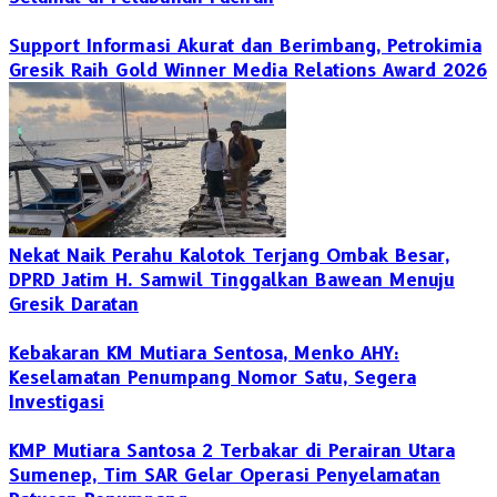
Support Informasi Akurat dan Berimbang, Petrokimia
Gresik Raih Gold Winner Media Relations Award 2026
Nekat Naik Perahu Kalotok Terjang Ombak Besar,
DPRD Jatim H. Samwil Tinggalkan Bawean Menuju
Gresik Daratan
Kebakaran KM Mutiara Sentosa, Menko AHY:
Keselamatan Penumpang Nomor Satu, Segera
Investigasi
KMP Mutiara Santosa 2 Terbakar di Perairan Utara
Sumenep, Tim SAR Gelar Operasi Penyelamatan