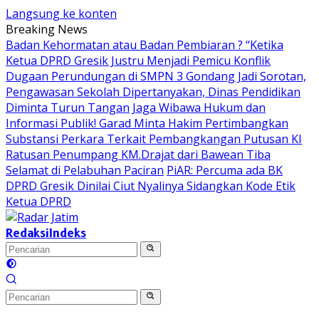
Langsung ke konten
Breaking News
Badan Kehormatan atau Badan Pembiaran ? “Ketika
Ketua DPRD Gresik Justru Menjadi Pemicu Konflik
Dugaan Perundungan di SMPN 3 Gondang Jadi Sorotan,
Pengawasan Sekolah Dipertanyakan, Dinas Pendidikan
Diminta Turun Tangan
Jaga Wibawa Hukum dan
Informasi Publik! Garad Minta Hakim Pertimbangkan
Substansi Perkara Terkait Pembangkangan Putusan KI
Ratusan Penumpang KM.Drajat dari Bawean Tiba
Selamat di Pelabuhan Paciran
PiAR: Percuma ada BK
DPRD Gresik Dinilai Ciut Nyalinya Sidangkan Kode Etik
Ketua DPRD
Redaksi
Indeks