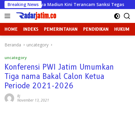
Langsung
 Wahana Mulya Madiun Kini Terancam Sanksi Tegas
Breaking News
Bada
ke
konten
HOME
INDEKS
PEMERINTAHAN
PENDIDIKAN
HUKUM
Beranda
uncategory
uncategory
Konferensi PWI Jatim Umumkan
Tiga nama Bakal Calon Ketua
Periode 2021-2026
Rj
November 13, 2021