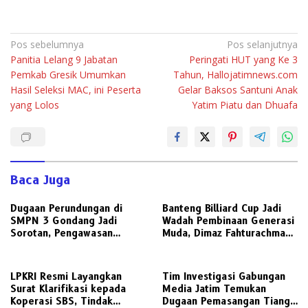
Navigasi
Pos sebelumnya
Pos selanjutnya
Panitia Lelang 9 Jabatan
Peringati HUT yang Ke 3
pos
Pemkab Gresik Umumkan
Tahun, Hallojatimnews.com
Hasil Seleksi MAC, ini Peserta
Gelar Baksos Santuni Anak
yang Lolos
Yatim Piatu dan Dhuafa
Baca Juga
Dugaan Perundungan di
Banteng Billiard Cup Jadi
SMPN 3 Gondang Jadi
Wadah Pembinaan Generasi
Sorotan, Pengawasan
Muda, Dimaz Fahturachman
Sekolah Dipertanyakan,
Dorong Billiard sebagai
Dinas Pendidikan Diminta
Olahraga Berprestasi
Turun Tangan
LPKRI Resmi Layangkan
Tim Investigasi Gabungan
Surat Klarifikasi kepada
Media Jatim Temukan
Koperasi SBS, Tindak
Dugaan Pemasangan Tiang