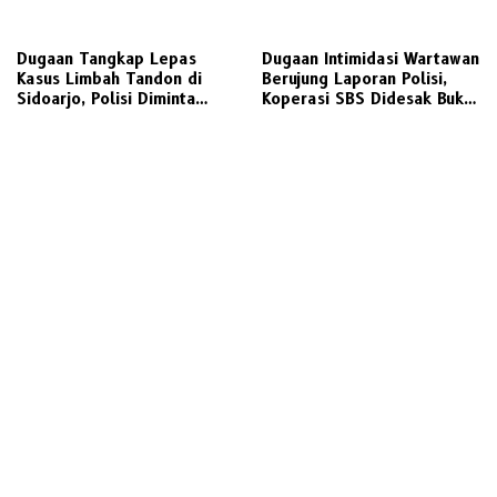
Lanjuti Aduan Nasabah dan
Fiber Optik CGS Tanpa Izin
Ramainya Pemberitaan
Lengkap dan Abaikan K3 di
Dugaan Pelanggaran
Pasuruan
Dugaan Tangkap Lepas
Dugaan Intimidasi Wartawan
Perkoperasian
Kasus Limbah Tandon di
Berujung Laporan Polisi,
Sidoarjo, Polisi Diminta
Koperasi SBS Didesak Buka
Transparan
Dokumen Perizinan
Operasional