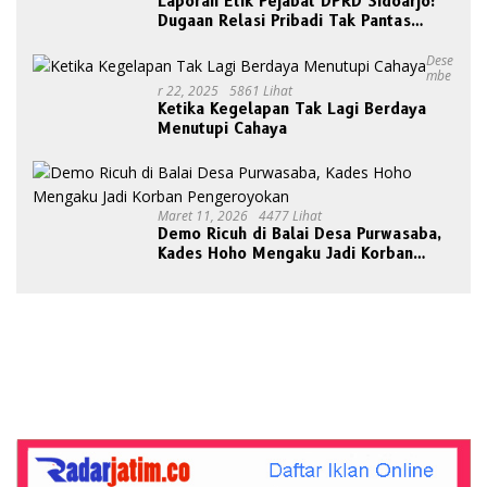
Laporan Etik Pejabat DPRD Sidoarjo:
Dugaan Relasi Pribadi Tak Pantas
Disorot Publik
Dese
Mbe
R 22, 2025
5861 Lihat
Ketika Kegelapan Tak Lagi Berdaya
Menutupi Cahaya
Maret 11, 2026
4477 Lihat
Demo Ricuh di Balai Desa Purwasaba,
Kades Hoho Mengaku Jadi Korban
Pengeroyokan