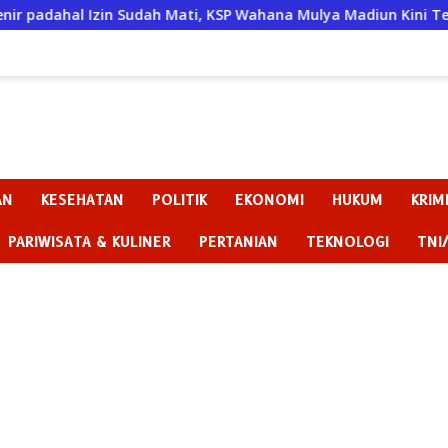
udah Mati, KSP Wahana Mulya Madiun Kini Terancam Sanksi Tega
AN
KESEHATAN
POLITIK
EKONOMI
HUKUM
KRIM
PARIWISATA & KULINER
PERTANIAN
TEKNOLOGI
TNI