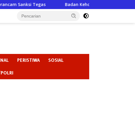
s
Badan Kehormatan atau Badan Pembiaran ? “Ketika K
INAL
PERISTIWA
SOSIAL
/POLRI