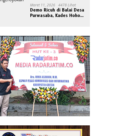
Maret 11, 2026
4478 Lihat
Demo Ricuh di Balai Desa
Purwasaba, Kades Hoho
Mengaku Jadi Korban
Pengeroyokan