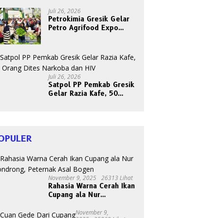
Berkah dan Kebahagiaan
Bersama Abang Becak
Juli 26, 2026
Petrokimia Gresik Gelar
Petro Agrifood Expo
2026, Ajak Masyarakat
Panen Bersama Buah dan
Sayuran
Juli 26, 2026
Satpol PP Pemkab Gresik
Gelar Razia Kafe, 50
Orang Dites Narkoba dan
HIV
OPULER
November 9, 2025
26313 Lihat
Rahasia Warna Cerah Ikan
Cupang ala Nur
Gondrong, Peternak Asal
Bogen
November 9,