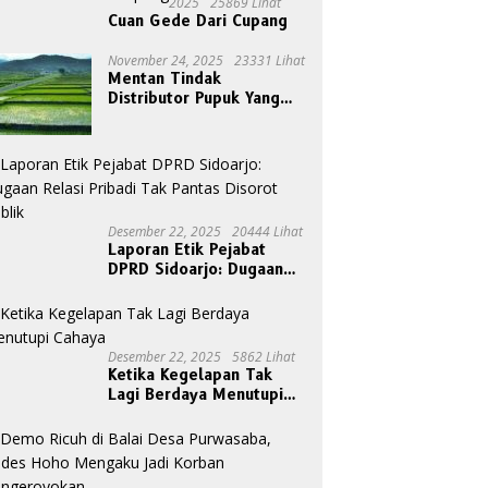
2025
25869 Lihat
Cuan Gede Dari Cupang
November 24, 2025
23331 Lihat
Mentan Tindak
Distributor Pupuk Yang
Nakal
Desember 22, 2025
20444 Lihat
Laporan Etik Pejabat
DPRD Sidoarjo: Dugaan
Relasi Pribadi Tak Pantas
Disorot Publik
Desember 22, 2025
5862 Lihat
Ketika Kegelapan Tak
Lagi Berdaya Menutupi
Cahaya