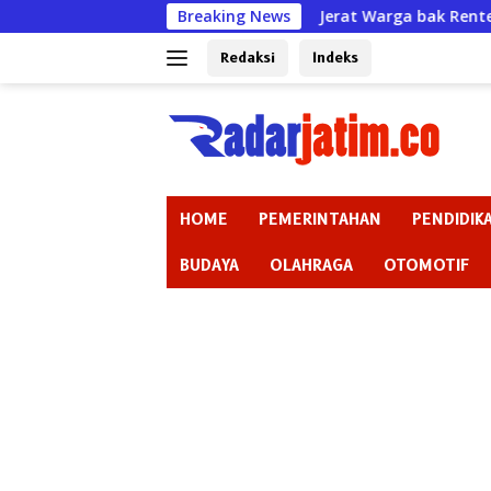
Langsung
Jerat Warga bak Rentenir padahal Izin S
Breaking News
ke
konten
Redaksi
Indeks
HOME
PEMERINTAHAN
PENDIDIK
BUDAYA
OLAHRAGA
OTOMOTIF