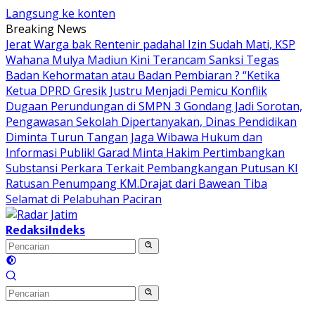
Langsung ke konten
Breaking News
Jerat Warga bak Rentenir padahal Izin Sudah Mati, KSP
Wahana Mulya Madiun Kini Terancam Sanksi Tegas
Badan Kehormatan atau Badan Pembiaran ? “Ketika
Ketua DPRD Gresik Justru Menjadi Pemicu Konflik
Dugaan Perundungan di SMPN 3 Gondang Jadi Sorotan,
Pengawasan Sekolah Dipertanyakan, Dinas Pendidikan
Diminta Turun Tangan
Jaga Wibawa Hukum dan
Informasi Publik! Garad Minta Hakim Pertimbangkan
Substansi Perkara Terkait Pembangkangan Putusan KI
Ratusan Penumpang KM.Drajat dari Bawean Tiba
Selamat di Pelabuhan Paciran
Redaksi
Indeks