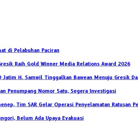
at di Pelabuhan Paciran
Gresik Raih Gold Winner Media Relations Award 2026
D Jatim H. Samwil Tinggalkan Bawean Menuju Gresik Da
an Penumpang Nomor Satu, Segera Investigasi
umenep, Tim SAR Gelar Operasi Penyelamatan Ratusan 
ngori, Belum Ada Upaya Evakuasi