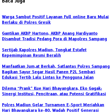
Baca Juga
Warga Sambut Positif Layanan Full online Baru Mulai
Berlaku di Polres Gresik
Gantikan AKBP Hartono, AKBP Anang Hardiyanto
Disambut Tradisi Pedang Pora di Mapolres Sampang
Sertijab Kapolres Madiun, Tongkat Estafet
Kepemimpinan Resmi Beralih
Manfaatkan Jum,at Berkah, Satlantas Polres Sampang
Bagikan Sayur Segar Hasil Panen P2L Sembari
Edukasi Tertib Lalu Lintas ke Pengguna Jalan
Dilema “Prank” Kue Hari Bhayangkara, Eko Gagak:
Sinergi Institusi, Pencitraan, atau Potensi Gratifikasi
Polres Madiun Gelar Turnamen E-Sport Meriahkan
Hari Bhayangkara ke-80, Wadah Positif Generasi