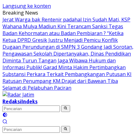
Langsung ke konten
Breaking News
Jerat Warga bak Rentenir padahal Izin Sudah Mati, KSP
Wahana Mulya Madiun Kini Terancam Sanksi Tegas
Badan Kehormatan atau Badan Pembiaran ? “Ketika
Ketua DPRD Gresik Justru Menjadi Pemicu Konflik
Dugaan Perundungan di SMPN 3 Gondang Jadi Sorotan,
Pengawasan Sekolah Dipertanyakan, Dinas Pendidikan
Diminta Turun Tangan
Jaga Wibawa Hukum dan
Informasi Publik! Garad Minta Hakim Pertimbangkan
Substansi Perkara Terkait Pembangkangan Putusan KI
Ratusan Penumpang KM.Drajat dari Bawean Tiba
Selamat di Pelabuhan Paciran
Redaksi
Indeks