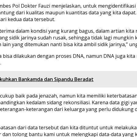
Kombes Pol Dokter Fauzi menjelaskan, untuk mengidentifika
rgantung dari kualitas maupun kuantitas data yang kita da
dari kedua data tersebut.
terima dalam kondisi yang kurang bagus, dalam artian kita
ng sidik jarinya sudah rusak, sehingga tidak lagi mungkin k
lain yang ditemukan nanti bisa kita ambil sidik jarinya,” u
i juga bisa dilakukan dengan proses DNA, namun DNA juga ki
.
 Kukuhkan Bankamda dan Sipandu Beradat
cukup baik pada jenazah, namun kita memiliki keterbatasan 
 bandingkan kedalam sidang rekonsiliasi. Karena data gigi 
a keterangan-keterangan dari keluarga yang perlu didukun
atasan dari data tersebut dan kita dituntut untuk melakukan
 dan tolong bantu kami untuk melengkapi data-data yang ki