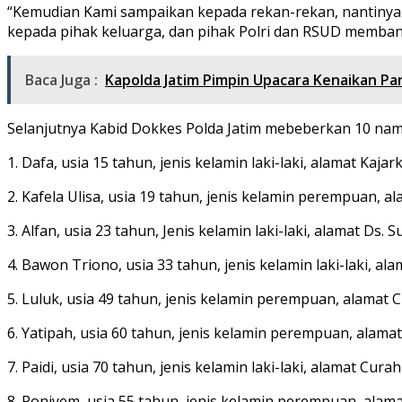
“Kemudian Kami sampaikan kepada rekan-rekan, nantinya 
kepada pihak keluarga, dan pihak Polri dan RSUD memban
Baca Juga :
Kapolda Jatim Pimpin Upacara Kenaikan Pa
Selanjutnya Kabid Dokkes Polda Jatim mebeberkan 10 nama 
1. Dafa, usia 15 tahun, jenis kelamin laki-laki, alamat Kajar
2. Kafela Ulisa, usia 19 tahun, jenis kelamin perempuan, 
3. Alfan, usia 23 tahun, Jenis kelamin laki-laki, alamat Ds.
4. Bawon Triono, usia 33 tahun, jenis kelamin laki-laki, a
5. Luluk, usia 49 tahun, jenis kelamin perempuan, alamat
6. Yatipah, usia 60 tahun, jenis kelamin perempuan, alam
7. Paidi, usia 70 tahun, jenis kelamin laki-laki, alamat Cur
8. Poniyem, usia 55 tahun, jenis kelamin perempuan, ala