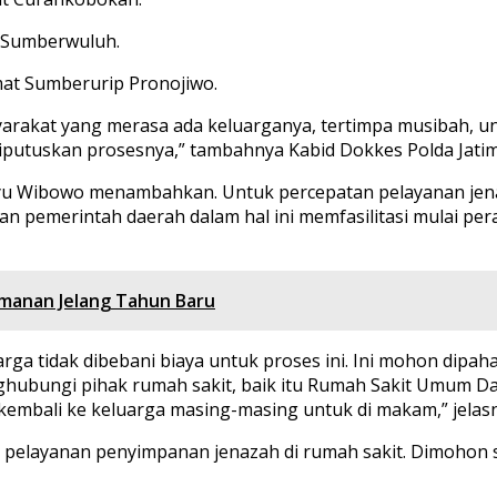
s. Sumberwuluh.
lamat Sumberurip Pronojiwo.
syarakat yang merasa ada keluarganya, tertimpa musibah,
 diputuskan prosesnya,” tambahnya Kabid Dokkes Polda Jatim
ayu Wibowo menambahkan. Untuk percepatan pelayanan jen
an pemerintah daerah dalam hal ini memfasilitasi mulai pe
gamanan Jelang Tahun Baru
a tidak dibebani biaya untuk proses ini. Ini mohon dipah
ubungi pihak rumah sakit, baik itu Rumah Sakit Umum D
ya kembali ke keluarga masing-masing untuk di makam,” jelas
g pelayanan penyimpanan jenazah di rumah sakit. Dimohon 