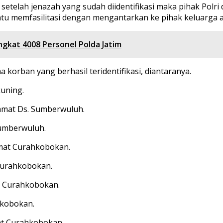
setelah jenazah yang sudah diidentifikasi maka pihak Pol
tu memfasilitasi dengan mengantarkan ke pihak keluarga 
ngkat 4008 Personel Polda Jatim
korban yang berhasil teridentifikasi, diantaranya.
kuning.
alamat Ds. Sumberwuluh.
 Sumberwuluh.
lamat Curahkobokan.
 Curahkobokan.
at Curahkobokan.
ahkobokan.
mat Curahkobokan.