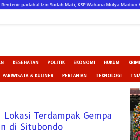
 Sudah Mati, KSP Wahana Mulya Madiun Kini Terancam Sanksi Te
AN
KESEHATAN
POLITIK
EKONOMI
HUKUM
KRIM
PARIWISATA & KULINER
PERTANIAN
TEKNOLOGI
TNI
au Lokasi Terdampak Gempa
n di Situbondo