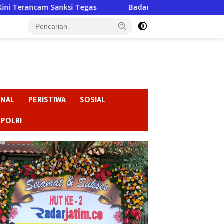
gas
Badan Kehormatan atau Badan Pembiaran ? “Ketika 
INAL
PERISTIWA
SOSIAL
/POLRI