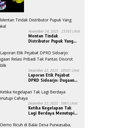
November 24, 2025
23383 Lihat
Mentan Tindak
Distributor Pupuk Yang
Nakal
Desember 22, 2025
20501 Lihat
Laporan Etik Pejabat
DPRD Sidoarjo: Dugaan
Relasi Pribadi Tak Pantas
Disorot Publik
Desember 22, 2025
5865 Lihat
Ketika Kegelapan Tak
Lagi Berdaya Menutupi
Cahaya