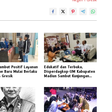
ambut Positif Layanan
Edukatif dan Terbuka,
ine Baru Mulai Berlaku
Disperdagkop-UM Kabupaten
s Gresik
Madiun Sambut Kunjungan
Awak Media Radarjatim.co
Terkait Regulasi Koperasi