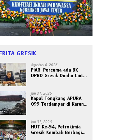
ERITA GRESIK
Agustus 4, 2026
PiAR: Percuma ada BK
DPRD Gresik Dinilai Ciut
Nyalinya Sidangkan Kode
Etik Ketua DPRD
Juli 31, 2026
Kapal Tongkang APURA
099 Terdampar di Karang
Tanjungori, Belum Ada
Upaya Evakuasi
Juli 31, 2026
HUT Ke-54, Petrokimia
Gresik Kembali Berbagi
Berkah dan Kebahagiaan