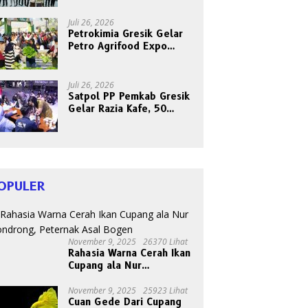
Bersama Abang Becak
Juli 26, 2026
Petrokimia Gresik Gelar
Petro Agrifood Expo
2026, Ajak Masyarakat
Panen Bersama Buah dan
Sayuran
Juli 26, 2026
Satpol PP Pemkab Gresik
Gelar Razia Kafe, 50
Orang Dites Narkoba dan
HIV
OPULER
November 9, 2025
26370 Lihat
Rahasia Warna Cerah Ikan
Cupang ala Nur
Gondrong, Peternak Asal
Bogen
November 9, 2025
25923 Lihat
Cuan Gede Dari Cupang