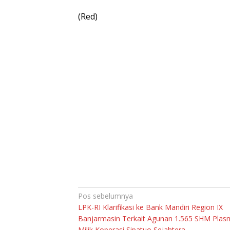
(Red)
Navigasi
Pos sebelumnya
LPK-RI Klarifikasi ke Bank Mandiri Region IX
pos
Banjarmasin Terkait Agunan 1.565 SHM Plas
Milik Koperasi Sipatuo Sejahtera