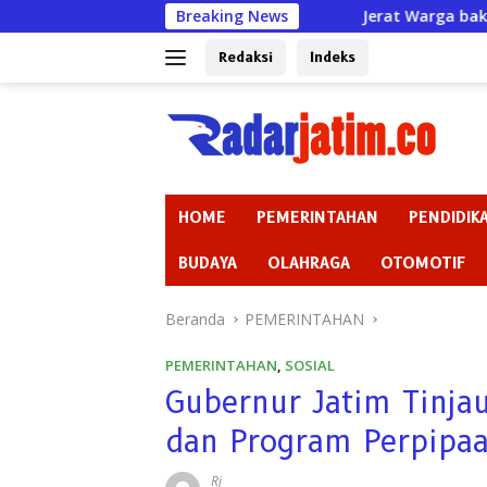
Langsung
Jerat Warga bak Rentenir padahal Izin
Breaking News
ke
konten
Redaksi
Indeks
HOME
PEMERINTAHAN
PENDIDIK
BUDAYA
OLAHRAGA
OTOMOTIF
Beranda
PEMERINTAHAN
PEMERINTAHAN
,
SOSIAL
Gubernur Jatim Tinj
dan Program Perpipaa
Rj