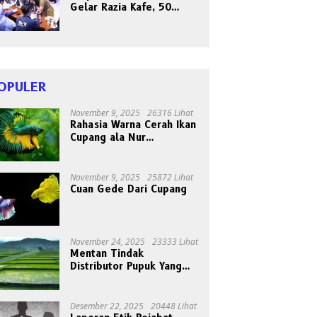
Gelar Razia Kafe, 50
Orang Dites Narkoba dan
HIV
OPULER
November 9, 2025
26316 Lihat
Rahasia Warna Cerah Ikan
Cupang ala Nur
Gondrong, Peternak Asal
Bogen
November 9, 2025
25872 Lihat
Cuan Gede Dari Cupang
November 24, 2025
23333 Lihat
Mentan Tindak
Distributor Pupuk Yang
Nakal
Desember 22, 2025
20448 Lihat