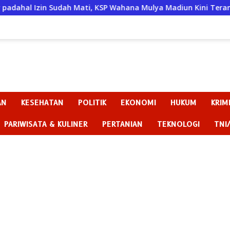
i, KSP Wahana Mulya Madiun Kini Terancam Sanksi Tegas
AN
KESEHATAN
POLITIK
EKONOMI
HUKUM
KRIM
PARIWISATA & KULINER
PERTANIAN
TEKNOLOGI
TNI