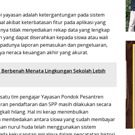
pi yayasan adalah ketergantungan pada sistem
akibat keterbatasan fitur pada aplikasi yang
nya tidak menyediakan rekap data yang lengkap
 yang dapat diserahkan kepada siswa atau wali
terpadunya laporan pemasukan dan pengeluaran,
a neraca keuangan akhir yang akurat.
 Berbenah Menata Lingkungan Sekolah Lebih
 satu tim pengajar Yayasan Pondok Pesantren
aran pendaftaran dan SPP masih dilakukan secara
kali hilang. Hal ini kerap menimbulkan
am membedakan antara siswa yang sudah membayar
san nurul huda telah menggunakan sistem
ada kekurangan misalnya dalam pencatatan histori