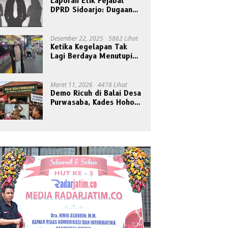
Laporan Etik Pejabat
DPRD Sidoarjo: Dugaan
Relasi Pribadi Tak Pantas
Disorot Publik
Desember 22, 2025
5862 Lihat
Ketika Kegelapan Tak
Lagi Berdaya Menutupi
Cahaya
Maret 11, 2026
4478 Lihat
Demo Ricuh di Balai Desa
Purwasaba, Kades Hoho
Mengaku Jadi Korban
Pengeroyokan