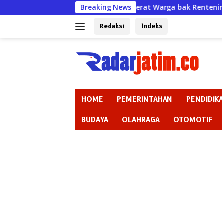
Langsung
Jerat Warga bak Rentenir padahal Izin Sudah Mat
Breaking News
ke
konten
Redaksi
Indeks
HOME
PEMERINTAHAN
PENDIDIK
BUDAYA
OLAHRAGA
OTOMOTIF