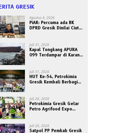
ERITA GRESIK
Agustus 4, 2026
PiAR: Percuma ada BK
DPRD Gresik Dinilai Ciut
Nyalinya Sidangkan Kode
Etik Ketua DPRD
Juli 31, 2026
Kapal Tongkang APURA
099 Terdampar di Karang
Tanjungori, Belum Ada
Upaya Evakuasi
Juli 31, 2026
HUT Ke-54, Petrokimia
Gresik Kembali Berbagi
Berkah dan Kebahagiaan
Bersama Abang Becak
Juli 26, 2026
Petrokimia Gresik Gelar
Petro Agrifood Expo
2026, Ajak Masyarakat
Panen Bersama Buah dan
Sayuran
Juli 26, 2026
Satpol PP Pemkab Gresik