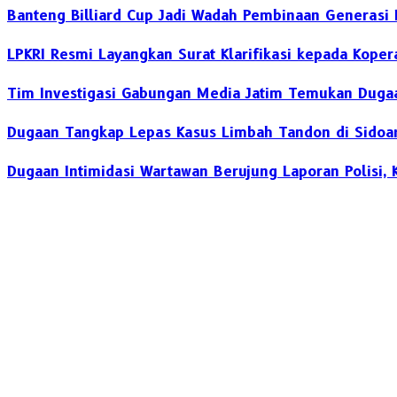
Banteng Billiard Cup Jadi Wadah Pembinaan Generasi 
LPKRI Resmi Layangkan Surat Klarifikasi kepada Kope
Tim Investigasi Gabungan Media Jatim Temukan Dugaa
Dugaan Tangkap Lepas Kasus Limbah Tandon di Sidoarj
Dugaan Intimidasi Wartawan Berujung Laporan Polisi,