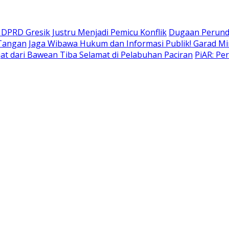
DPRD Gresik Justru Menjadi Pemicu Konflik
Dugaan Perund
 Tangan
Jaga Wibawa Hukum dan Informasi Publik! Garad Mi
t dari Bawean Tiba Selamat di Pelabuhan Paciran
PiAR: Pe