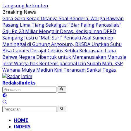
Langsung ke konten
Breaking News
Gara-Gara Kerap Ditanya Soal Bendera, Warga Bawean
Pasang Lima Tiang Sekaligus: “Biar Paling Pancasilais”
Gaji Rp 23 Miliar Mengalir Deras, Kedisiplinan DPRD
Sampang Justru “Mati Suri”
Pendaki Asal Sumenep
Meninggal di Gunung Argopuro, BKSDA Ungkap Suhu
Bisa Capai 5 Derajat Celsius
Ketika Kekuasaan Lupa
Bahwa Negara Dibentuk untuk Memanusiakan Manusia
Jerat Warga bak Rentenir padahal Izin Sudah Mati, KSP
Wahana Mulya Madiun Kini Terancam Sanksi Tegas
Redaksi
Indeks
HOME
INDEKS