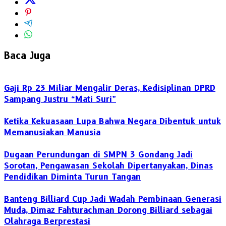
Baca Juga
Gaji Rp 23 Miliar Mengalir Deras, Kedisiplinan DPRD
Sampang Justru “Mati Suri”
Ketika Kekuasaan Lupa Bahwa Negara Dibentuk untuk
Memanusiakan Manusia
Dugaan Perundungan di SMPN 3 Gondang Jadi
Sorotan, Pengawasan Sekolah Dipertanyakan, Dinas
Pendidikan Diminta Turun Tangan
Banteng Billiard Cup Jadi Wadah Pembinaan Generasi
Muda, Dimaz Fahturachman Dorong Billiard sebagai
Olahraga Berprestasi