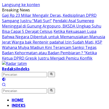
Langsung ke konten
Breaking News
Gaji Rp 23 Miliar Mengalir Deras, Kedisiplinan DPRD
Sampang Justru “Mati Suri”
Pendaki Asal Sumenep
Meninggal di Gunung Argopuro, BKSDA Ungkap Suhu
Bisa Capai 5 Derajat Celsius
Ketika Kekuasaan Lupa
Bahwa Negara Dibentuk untuk Memanusiakan Manusia
Jerat Warga bak Rentenir padahal Izin Sudah Mati, KSP
Wahana Mulya Madiun Kini Terancam Sanksi Tegas
Badan Kehormatan atau Badan Pembiaran ? “Ketika
Ketua DPRD Gresik Justru Menjadi Pemicu Konflik
Redaksi
Indeks
HOME
INDEKS