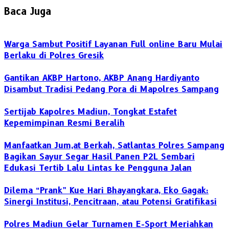
Baca Juga
Warga Sambut Positif Layanan Full online Baru Mulai
Berlaku di Polres Gresik
Gantikan AKBP Hartono, AKBP Anang Hardiyanto
Disambut Tradisi Pedang Pora di Mapolres Sampang
Sertijab Kapolres Madiun, Tongkat Estafet
Kepemimpinan Resmi Beralih
Manfaatkan Jum,at Berkah, Satlantas Polres Sampang
Bagikan Sayur Segar Hasil Panen P2L Sembari
Edukasi Tertib Lalu Lintas ke Pengguna Jalan
Dilema “Prank” Kue Hari Bhayangkara, Eko Gagak:
Sinergi Institusi, Pencitraan, atau Potensi Gratifikasi
Polres Madiun Gelar Turnamen E-Sport Meriahkan