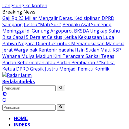
Langsung ke konten
Breaking News
Gaji Rp 23 Miliar Mengalir Deras, Kedisiplinan DPRD
Sampang Justru “Mati Suri”
Pendaki Asal Sumenep
Meninggal di Gunung Argopuro, BKSDA Ungkap Suhu
Bisa Capai 5 Derajat Celsius
Ketika Kekuasaan Lupa
Bahwa Negara Dibentuk untuk Memanusiakan Manusia
Jerat Warga bak Rentenir padahal Izin Sudah Mati, KSP
Wahana Mulya Madiun Kini Terancam Sanksi Tegas
Badan Kehormatan atau Badan Pembiaran ? “Ketika
Ketua DPRD Gresik Justru Menjadi Pemicu Konflik
Redaksi
Indeks
HOME
INDEKS