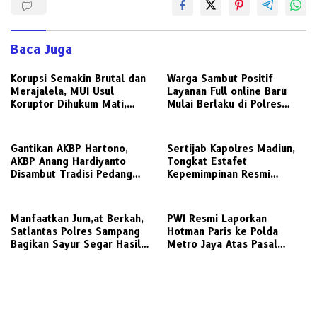
Baca Juga
Korupsi Semakin Brutal dan
Warga Sambut Positif
Merajalela, MUI Usul
Layanan Full online Baru
Koruptor Dihukum Mati,
Mulai Berlaku di Polres
Bisakah Diterapkan di
Gresik
Indonesia ?
Gantikan AKBP Hartono,
Sertijab Kapolres Madiun,
AKBP Anang Hardiyanto
Tongkat Estafet
Disambut Tradisi Pedang
Kepemimpinan Resmi
Pora di Mapolres Sampang
Beralih
Manfaatkan Jum,at Berkah,
PWI Resmi Laporkan
Satlantas Polres Sampang
Hotman Paris ke Polda
Bagikan Sayur Segar Hasil
Metro Jaya Atas Pasal
Panen P2L Sembari Edukasi
Penghinaan Profesi Jurnalis
Tertib Lalu Lintas ke
Pengguna Jalan