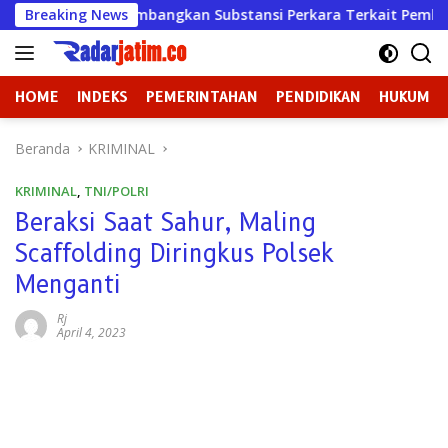
Langsung
akim Pertimbangkan Substansi Perkara Terkait Pembangkangan
Breaking News
ke
konten
HOME
INDEKS
PEMERINTAHAN
PENDIDIKAN
HUKUM
Beranda
KRIMINAL
KRIMINAL
,
TNI/POLRI
Beraksi Saat Sahur, Maling
Scaffolding Diringkus Polsek
Menganti
Rj
April 4, 2023