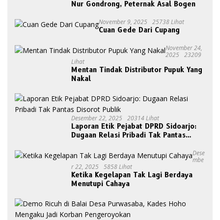
Nur Gondrong, Peternak Asal Bogen
November 9, 2025
25738 Lihat
Cuan Gede Dari Cupang
November 24,
2025
23209
Lihat
Mentan Tindak Distributor Pupuk Yang
Nakal
Desember 22, 2025
20314 Lihat
Laporan Etik Pejabat DPRD Sidoarjo:
Dugaan Relasi Pribadi Tak Pantas
Disorot Publik
Dese
Mbe
R 22, 2025
5858 Lihat
Ketika Kegelapan Tak Lagi Berdaya
Menutupi Cahaya