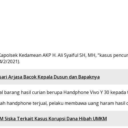
i Kapolsek Kedamean AKP H. Ali Syaiful SH, MH, “kasus penc
4/2/2021).
ari Arjasa Bacok Kepala Dusun dan Bapaknya
 barang hasil curian berupa Handphone Vivo Y 30 kepada te
elah handphone terjual, pelaku membawa uang haram hasil 
KM Siska Terkait Kasus Korupsi Dana Hibah UMKM