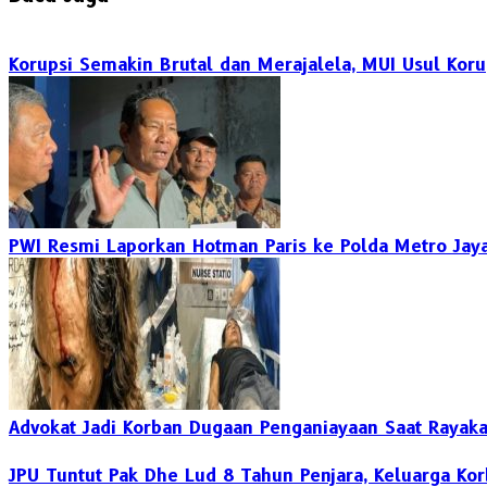
Korupsi Semakin Brutal dan Merajalela, MUI Usul Koru
PWI Resmi Laporkan Hotman Paris ke Polda Metro Jaya 
Advokat Jadi Korban Dugaan Penganiayaan Saat Rayaka
JPU Tuntut Pak Dhe Lud 8 Tahun Penjara, Keluarga Ko