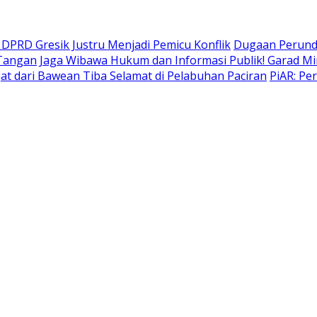
DPRD Gresik Justru Menjadi Pemicu Konflik
Dugaan Perund
 Tangan
Jaga Wibawa Hukum dan Informasi Publik! Garad Mi
t dari Bawean Tiba Selamat di Pelabuhan Paciran
PiAR: Pe