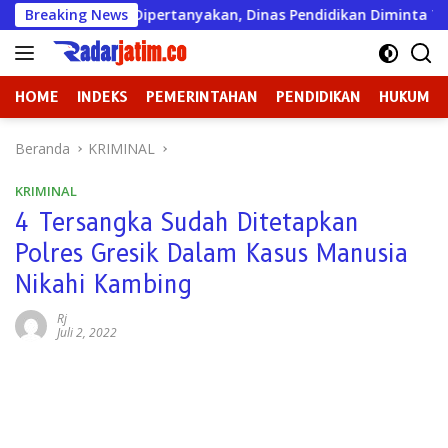
Langsung
n Sekolah Dipertanyakan, Dinas Pendidikan Diminta Turun Ta
Breaking News
ke
konten
HOME
INDEKS
PEMERINTAHAN
PENDIDIKAN
HUKUM
Beranda
KRIMINAL
KRIMINAL
4 Tersangka Sudah Ditetapkan
Polres Gresik Dalam Kasus Manusia
Nikahi Kambing
Rj
Juli 2, 2022