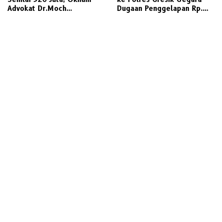
Advokat Dr.Moch
Dugaan Penggelapan Rp.
Gati.S.H.,CTА., М.Н.
698 Juta
Dilaporkan ke Polda Jatim