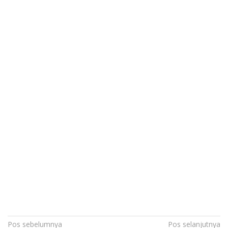
Navigasi
Pos sebelumnya
Pos selanjutnya