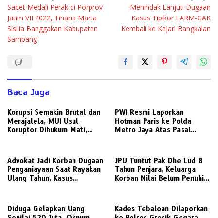
Sabet Medali Perak di Porprov
Menindak Lanjuti Dugaan
pos
Jatim VII 2022, Tiriana Marta
Kasus Tipikor LARM-GAK
Sisilia Banggakan Kabupaten
Kembali ke Kejari Bangkalan
Sampang
Baca Juga
Korupsi Semakin Brutal dan
PWI Resmi Laporkan
Merajalela, MUI Usul
Hotman Paris ke Polda
Koruptor Dihukum Mati,
Metro Jaya Atas Pasal
Bisakah Diterapkan di
Penghinaan Profesi Jurnalis
Indonesia ?
Advokat Jadi Korban Dugaan
JPU Tuntut Pak Dhe Lud 8
Penganiayaan Saat Rayakan
Tahun Penjara, Keluarga
Ulang Tahun, Kasus
Korban Nilai Belum Penuhi
Dilaporkan ke Polisi
Rasa Keadilan
Diduga Gelapkan Uang
Kades Tebaloan Dilaporkan
Senilai 520 Juta, Oknum
ke Polres Gresik Gegara