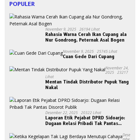
POPULER
November 9, 2025
26194 Lihat
Rahasia Warna Cerah Ikan Cupang ala
Nur Gondrong, Peternak Asal Bogen
November 9, 2025
25745 Lihat
Cuan Gede Dari Cupang
November 24,
2025
23217
Lihat
Mentan Tindak Distributor Pupuk Yang
Nakal
Desember 22, 2025
20322 Lihat
Laporan Etik Pejabat DPRD Sidoarjo:
Dugaan Relasi Pribadi Tak Pantas
Disorot Publik
Dese
Mbe