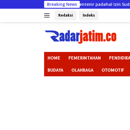
Langsung
t Warga bak Rentenir padahal Izin Sudah Mati, KSP Wahana Mu
Breaking News
ke
konten
Redaksi
Indeks
HOME
PEMERINTAHAN
PENDIDIK
BUDAYA
OLAHRAGA
OTOMOTIF