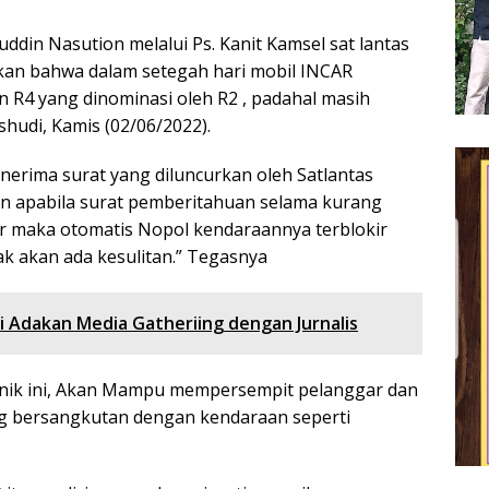
ddin Nasution melalui Ps. Kanit Kamsel sat lantas
an bahwa dalam setegah hari mobil INCAR
 R4 yang dinominasi oleh R2 , padahal masih
hudi, Kamis (02/06/2022).
nerima surat yang diluncurkan oleh Satlantas
an apabila surat pemberitahuan selama kurang
gar maka otomatis Nopol kendaraannya terblokir
 akan ada kesulitan.” Tegasnya
i Adakan Media Gatheriing dengan Jurnalis
enik ini, Akan Mampu mempersempit pelanggar dan
ang bersangkutan dengan kendaraan seperti