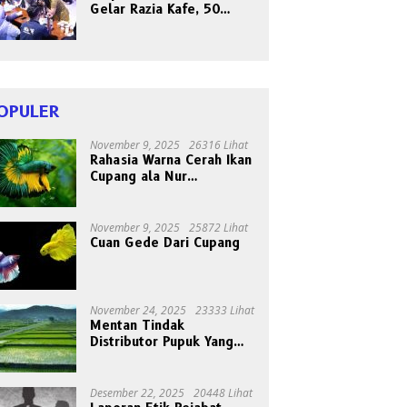
Gelar Razia Kafe, 50
Orang Dites Narkoba dan
HIV
OPULER
November 9, 2025
26316 Lihat
Rahasia Warna Cerah Ikan
Cupang ala Nur
Gondrong, Peternak Asal
Bogen
November 9, 2025
25872 Lihat
Cuan Gede Dari Cupang
November 24, 2025
23333 Lihat
Mentan Tindak
Distributor Pupuk Yang
Nakal
Desember 22, 2025
20448 Lihat