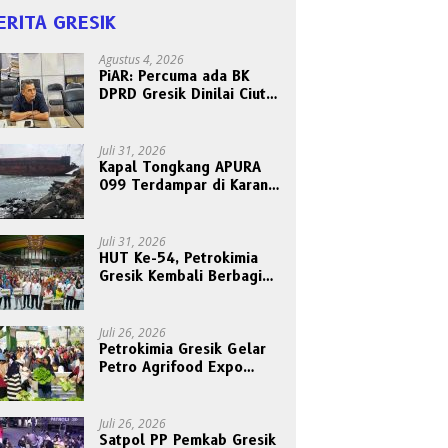
ERITA GRESIK
Agustus 4, 2026
PiAR: Percuma ada BK
DPRD Gresik Dinilai Ciut
Nyalinya Sidangkan Kode
Etik Ketua DPRD
Juli 31, 2026
Kapal Tongkang APURA
099 Terdampar di Karang
Tanjungori, Belum Ada
Upaya Evakuasi
Juli 31, 2026
HUT Ke-54, Petrokimia
Gresik Kembali Berbagi
Berkah dan Kebahagiaan
Bersama Abang Becak
Juli 26, 2026
Petrokimia Gresik Gelar
Petro Agrifood Expo
2026, Ajak Masyarakat
Panen Bersama Buah dan
Sayuran
Juli 26, 2026
Satpol PP Pemkab Gresik