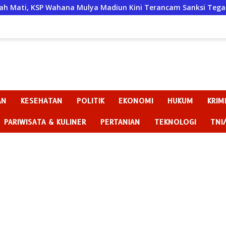
lya Madiun Kini Terancam Sanksi Tegas
Badan Kehormat
AN
KESEHATAN
POLITIK
EKONOMI
HUKUM
KRIM
PARIWISATA & KULINER
PERTANIAN
TEKNOLOGI
TNI