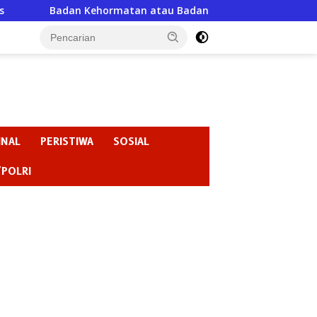
an atau Badan Pembiaran ? “Ketika Ketua DPRD Gresik Justru 
INAL
PERISTIWA
SOSIAL
/POLRI