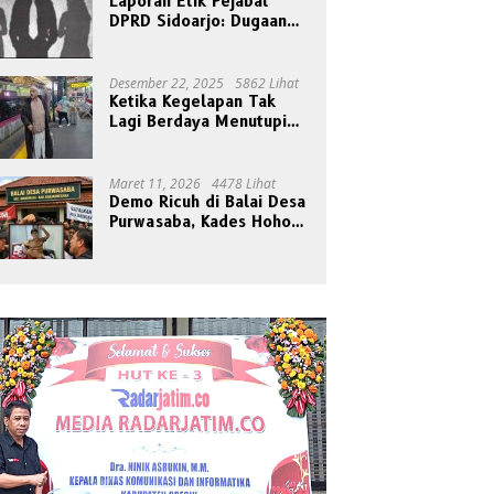
Laporan Etik Pejabat
DPRD Sidoarjo: Dugaan
Relasi Pribadi Tak Pantas
Disorot Publik
Desember 22, 2025
5862 Lihat
Ketika Kegelapan Tak
Lagi Berdaya Menutupi
Cahaya
Maret 11, 2026
4478 Lihat
Demo Ricuh di Balai Desa
Purwasaba, Kades Hoho
Mengaku Jadi Korban
Pengeroyokan