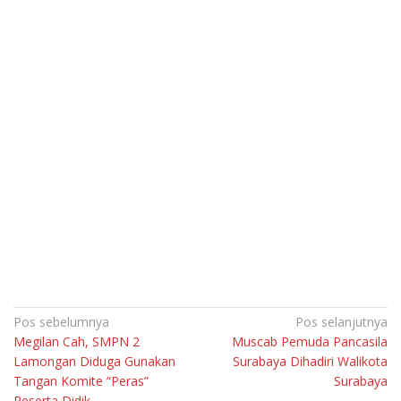
Navigasi
Pos sebelumnya
Pos selanjutnya
Megilan Cah, SMPN 2
Muscab Pemuda Pancasila
pos
Lamongan Diduga Gunakan
Surabaya Dihadiri Walikota
Tangan Komite “Peras”
Surabaya
Peserta Didik