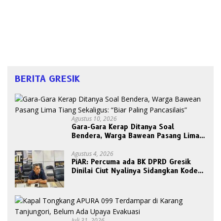
BERITA GRESIK
Agustus 10, 2026
Gara-Gara Kerap Ditanya Soal
Bendera, Warga Bawean Pasang Lima
Tiang Sekaligus: “Biar Paling
Pancasilais”
Agustus 4, 2026
PiAR: Percuma ada BK DPRD Gresik
Dinilai Ciut Nyalinya Sidangkan Kode
Etik Ketua DPRD
Juli 31, 2026