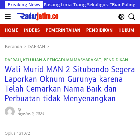
Langsung
a Bawean Pasang Lima Tiang Sekaligus: “Biar Paling Pancasilai
Breaking News
ke
konten
HOME
INDEKS
PEMERINTAHAN
PENDIDIKAN
HUKUM
Beranda
DAERAH
DAERAH
,
KELUHAN & PENGADUAN MASYARAKAT
,
PENDIDIKAN
Wali Murid MAN 2 Situbondo Segera
Laporkan Oknum Gurunya karena
Telah Cemarkan Nama Baik dan
Perbuatan tidak Menyenangkan
Rj
Agustus 9, 2024
Oplus_131072