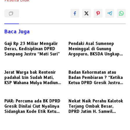
Baca Juga
Gaji Rp 23 Miliar Mengalir
Pendaki Asal Sumenep
Deras, Kedisiplinan DPRD
Meninggal di Gunung
Sampang Justru “Mati Suri”
Argopuro, BKSDA Ungkap
Suhu Bisa Capai 5 Derajat
Celsius
Jerat Warga bak Rentenir
Badan Kehormatan atau
padahal Izin Sudah Mati,
Badan Pembiaran ? “Ketika
KSP Wahana Mulya Madiun
Ketua DPRD Gresik Justru
Kini Terancam Sanksi Tegas
Menjadi Pemicu Konflik
PiAR: Percuma ada BK DPRD
Nekat Naik Perahu Kalotok
Gresik Dinilai Ciut Nyalinya
Terjang Ombak Besar,
Sidangkan Kode Etik Ketua
DPRD Jatim H. Samwil
DPRD
Tinggalkan Bawean Menuju
Gresik Daratan