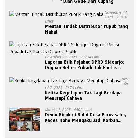
Cuan Gede Dari Cupang
November 24,
2025
23610
Lihat
Mentan Tindak Distributor Pupuk Yang
Nakal
Desember 22, 2025
20734 Lihat
Laporan Etik Pejabat DPRD Sidoarjo:
Dugaan Relasi Pribadi Tak Pantas
Disorot Publik
Dese
Mbe
R 22, 2025
5874 Lihat
Ketika Kegelapan Tak Lagi Berdaya
Menutupi Cahaya
Maret 11, 2026
4502 Lihat
Demo Ricuh di Balai Desa Purwasaba,
Kades Hoho Mengaku Jadi Korban
Pengeroyokan