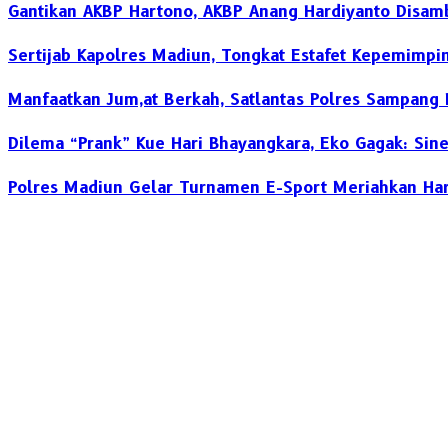
Gantikan AKBP Hartono, AKBP Anang Hardiyanto Disam
Sertijab Kapolres Madiun, Tongkat Estafet Kepemimpi
Manfaatkan Jum,at Berkah, Satlantas Polres Sampang 
Dilema “Prank” Kue Hari Bhayangkara, Eko Gagak: Sinergi
Polres Madiun Gelar Turnamen E-Sport Meriahkan Har