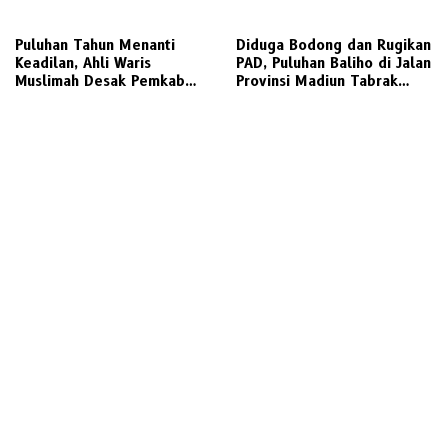
Profesi Wartawan
‎Puluhan Tahun Menanti
Diduga Bodong dan Rugikan
Keadilan, Ahli Waris
PAD, Puluhan Baliho di Jalan
Muslimah Desak Pemkab
Provinsi Madiun Tabrak
Gresik Realisasikan Putusan
Aturan Perizinan
Inkracht Sengketa Lahan
SDN 207