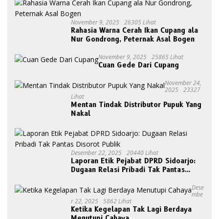
November 9, 2025
26305 Lihat
Rahasia Warna Cerah Ikan Cupang ala
Nur Gondrong, Peternak Asal Bogen
November 9, 2025
25865 Lihat
Cuan Gede Dari Cupang
November 24,
2025
23327
Lihat
Mentan Tindak Distributor Pupuk Yang
Nakal
Desember 22, 2025
20440 Lihat
Laporan Etik Pejabat DPRD Sidoarjo:
Dugaan Relasi Pribadi Tak Pantas
Disorot Publik
Dese
Mbe
R 22, 2025
5862 Lihat
Ketika Kegelapan Tak Lagi Berdaya
Menutupi Cahaya