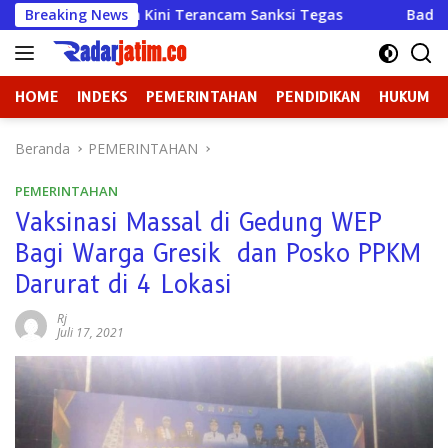
Langsung
adiun Kini Terancam Sanksi Tegas
Breaking News
Badan Kehormatan at
ke
konten
HOME
INDEKS
PEMERINTAHAN
PENDIDIKAN
HUKUM
Beranda
PEMERINTAHAN
PEMERINTAHAN
Vaksinasi Massal di Gedung WEP
Bagi Warga Gresik dan Posko PPKM
Darurat di 4 Lokasi
Rj
Juli 17, 2021