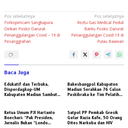
Navigasi
Pos sebelumnya
Pos selanjutnya
Forkopimcam Sangkapura
Reztu Gas Medical Peduli
pos
Dirikan Posko Darurat
Bantu Posko Darurat
Penanggulangan Covid – 19 di
Penanggulangan Covid-19 di
Pesanggrahan
Pulau Bawean
Baca Juga
Edukatif dan Terbuka,
Bakesbangpol Kabupaten
Disperdagkop-UM
Madiun Serahkan 76 Calon
Kabupaten Madiun Sambut
Paskibraka ke Tim Pelatih
Kunjungan Awak Media
untuk Digembleng
Radarjatim.co Terkait
Regulasi Koperasi
Ketua Umum PJI Hartanto
Satpol PP Pemkab Gresik
Boechari: “Pak Presiden,
Gelar Razia Kafe, 50 Orang
Jurnalis Bukan “Londo
Dites Narkoba dan HIV
Ireng”, Ini Pelecehan