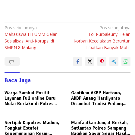
Navigasi
Pos sebelumnya
Pos selanjutnya
Mahasiswa FH UMM Gelar
Tol Purbaleunyi Telan
pos
Sosialisasi Anti-Korupsi di
Korban,Kecelakaan Beruntun
SMPN 8 Malang
Libatkan Banyak Mobil
Baca Juga
Warga Sambut Positif
Gantikan AKBP Hartono,
Layanan Full online Baru
AKBP Anang Hardiyanto
Mulai Berlaku di Polres
Disambut Tradisi Pedang
Gresik
Pora di Mapolres Sampang
Sertijab Kapolres Madiun,
Manfaatkan Jum,at Berkah,
Tongkat Estafet
Satlantas Polres Sampang
Kepemimpinan Resmi
Bagikan Sayur Segar Hasil