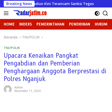
Langsung
Mulya Madiun Kini Terancam Sanksi Tegas
Breaking News
Badan Kehorm
ke
konten
HOME
INDEKS
PEMERINTAHAN
PENDIDIKAN
HUKUM
Beranda
TNI/POLRI
TNI/POLRI
Upacara Kenaikan Pangkat
Pengabdian dan Pemberian
Penghargaan Anggota Berprestasi di
Polres Nganjuk
Admin
November 11, 2024