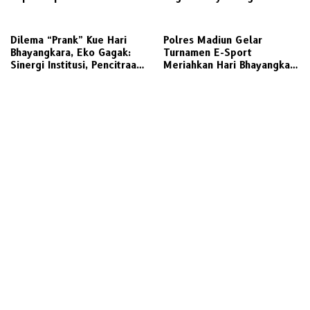
Beralih
Panen P2L Sembari Edukasi
Tertib Lalu Lintas ke
Pengguna Jalan
Dilema “Prank” Kue Hari
Polres Madiun Gelar
Bhayangkara, Eko Gagak:
Turnamen E-Sport
Sinergi Institusi, Pencitraan,
Meriahkan Hari Bhayangkara
atau Potensi Gratifikasi
ke-80, Wadah Positif
Generasi Muda