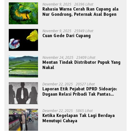
November 9, 2025
26396 Lihat
Rahasia Warna Cerah Ikan Cupang ala
Nur Gondrong, Peternak Asal Bogen
November 9, 2025
25949 Lihat
Cuan Gede Dari Cupang
November 24, 2025
23409 Lihat
Mentan Tindak Distributor Pupuk Yang
Nakal
Desember 22, 2025
20527 Lihat
Laporan Etik Pejabat DPRD Sidoarjo:
Dugaan Relasi Pribadi Tak Pantas
Disorot Publik
Desember 22, 2025
5865 Lihat
Ketika Kegelapan Tak Lagi Berdaya
Menutupi Cahaya