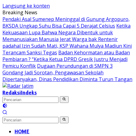
Langsung ke konten
Breaking News
Pendaki Asal Sumenep Meninggal di Gunung Argopuro,
BKSDA Ungkap Suhu Bisa Capai 5 Derajat Celsius
Ketika
Kekuasaan Lupa Bahwa Negara Dibentuk untuk
Memanusiakan Manusia
Jerat Warga bak Rentenir
padahal Izin Sudah Mati, KSP Wahana Mulya Madiun Kini
Terancam Sanksi Tegas
Badan Kehormatan atau Badan
Pembiaran ? “Ketika Ketua DPRD Gresik Justru Menjadi
Pemicu Konflik
Dugaan Perundungan di SMPN 3
Gondang Jadi Sorotan, Pengawasan Sekolah
Dipertanyakan, Dinas Pendidikan Diminta Turun Tangan
Redaksi
Indeks
HOME