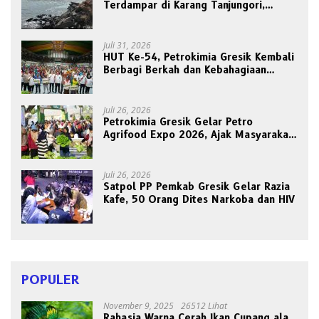
Terdampar di Karang Tanjungori,
Belum Ada Upaya Evakuasi
Juli 31, 2026
HUT Ke-54, Petrokimia Gresik Kembali
Berbagi Berkah dan Kebahagiaan
Bersama Abang Becak
Juli 26, 2026
Petrokimia Gresik Gelar Petro
Agrifood Expo 2026, Ajak Masyarakat
Panen Bersama Buah dan Sayuran
Juli 26, 2026
Satpol PP Pemkab Gresik Gelar Razia
Kafe, 50 Orang Dites Narkoba dan HIV
POPULER
November 9, 2025
26512 Lihat
Rahasia Warna Cerah Ikan Cupang ala