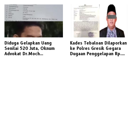
Diduga Gelapkan Uang
Kades Tebaloan Dilaporkan
Senilai 520 Juta, Oknum
ke Polres Gresik Gegara
Advokat Dr.Moch
Dugaan Penggelapan Rp.
Gati.S.H.,CTА., М.Н.
698 Juta
Dilaporkan ke Polda Jatim