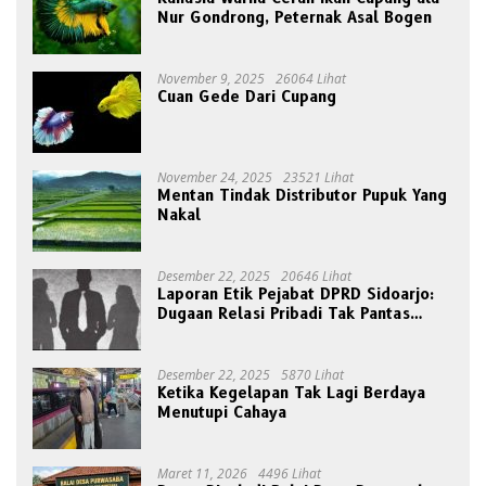
Nur Gondrong, Peternak Asal Bogen
November 9, 2025
26064 Lihat
Cuan Gede Dari Cupang
November 24, 2025
23521 Lihat
Mentan Tindak Distributor Pupuk Yang
Nakal
Desember 22, 2025
20646 Lihat
Laporan Etik Pejabat DPRD Sidoarjo:
Dugaan Relasi Pribadi Tak Pantas
Disorot Publik
Desember 22, 2025
5870 Lihat
Ketika Kegelapan Tak Lagi Berdaya
Menutupi Cahaya
Maret 11, 2026
4496 Lihat