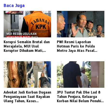
Baca Juga
Korupsi Semakin Brutal dan
PWI Resmi Laporkan
Merajalela, MUI Usul
Hotman Paris ke Polda
Koruptor Dihukum Mati,
Metro Jaya Atas Pasal
Bisakah Diterapkan di
Penghinaan Profesi Jurnalis
Indonesia ?
Advokat Jadi Korban Dugaan
JPU Tuntut Pak Dhe Lud 8
Penganiayaan Saat Rayakan
Tahun Penjara, Keluarga
Ulang Tahun, Kasus
Korban Nilai Belum Penuhi
Dilaporkan ke Polisi
Rasa Keadilan