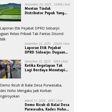
November 24, 2025
23488 Lihat
Mentan Tindak
Distributor Pupuk Yang
Nakal
Desember 22, 2025
20609 Lihat
Laporan Etik Pejabat
DPRD Sidoarjo: Dugaan
Relasi Pribadi Tak Pantas
Disorot Publik
Desember 22, 2025
5868 Lihat
Ketika Kegelapan Tak
Lagi Berdaya Menutupi
Cahaya
Maret 11, 2026
4491 Lihat
Demo Ricuh di Balai Desa
Purwasaba, Kades Hoho