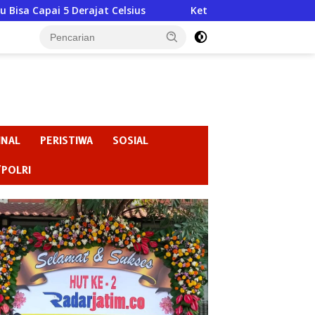
ajat Celsius
Ketika Kekuasaan Lupa Bahwa Negara Di
INAL
PERISTIWA
SOSIAL
/POLRI