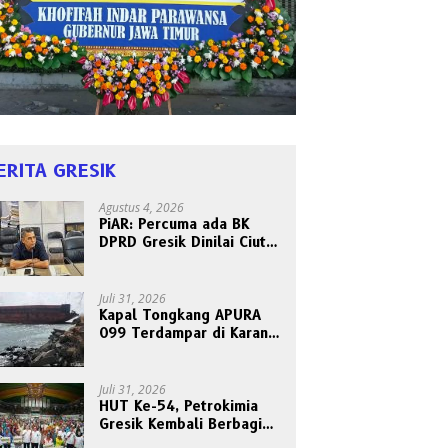
ERITA GRESIK
Agustus 4, 2026
PiAR: Percuma ada BK
DPRD Gresik Dinilai Ciut
Nyalinya Sidangkan Kode
Etik Ketua DPRD
Juli 31, 2026
Kapal Tongkang APURA
099 Terdampar di Karang
Tanjungori, Belum Ada
Upaya Evakuasi
Juli 31, 2026
HUT Ke-54, Petrokimia
Gresik Kembali Berbagi
Berkah dan Kebahagiaan