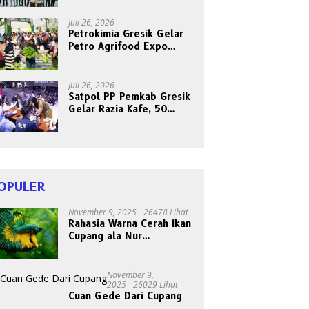
Bersama Abang Becak
Juli 26, 2026
Petrokimia Gresik Gelar
Petro Agrifood Expo
2026, Ajak Masyarakat
Panen Bersama Buah dan
Sayuran
Juli 26, 2026
Satpol PP Pemkab Gresik
Gelar Razia Kafe, 50
Orang Dites Narkoba dan
HIV
OPULER
November 9, 2025
26478 Lihat
Rahasia Warna Cerah Ikan
Cupang ala Nur
Gondrong, Peternak Asal
Bogen
November 9,
2025
26029 Lihat
Cuan Gede Dari Cupang