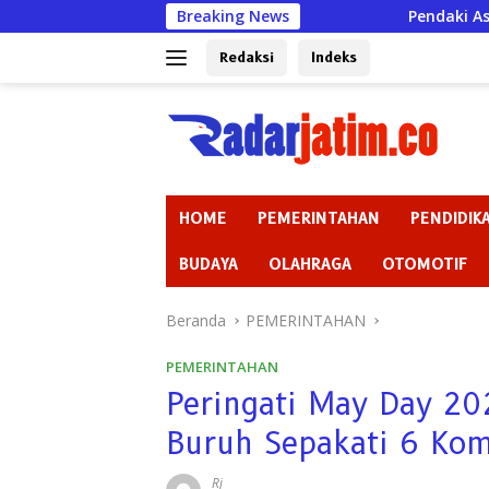
Langsung
Breaking News
Pendaki Asal Sumenep Meni
ke
konten
Redaksi
Indeks
HOME
PEMERINTAHAN
PENDIDIK
BUDAYA
OLAHRAGA
OTOMOTIF
Beranda
PEMERINTAHAN
PEMERINTAHAN
Peringati May Day 202
Buruh Sepakati 6 Kom
Rj