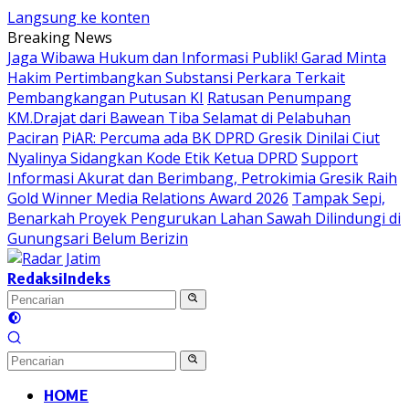
Langsung ke konten
Breaking News
Jaga Wibawa Hukum dan Informasi Publik! Garad Minta
Hakim Pertimbangkan Substansi Perkara Terkait
Pembangkangan Putusan KI
Ratusan Penumpang
KM.Drajat dari Bawean Tiba Selamat di Pelabuhan
Paciran
PiAR: Percuma ada BK DPRD Gresik Dinilai Ciut
Nyalinya Sidangkan Kode Etik Ketua DPRD
Support
Informasi Akurat dan Berimbang, Petrokimia Gresik Raih
Gold Winner Media Relations Award 2026
Tampak Sepi,
Benarkah Proyek Pengurukan Lahan Sawah Dilindungi di
Gunungsari Belum Berizin
Redaksi
Indeks
HOME