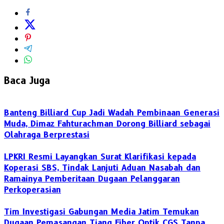
Baca Juga
Banteng Billiard Cup Jadi Wadah Pembinaan Generasi
Muda, Dimaz Fahturachman Dorong Billiard sebagai
Olahraga Berprestasi
LPKRI Resmi Layangkan Surat Klarifikasi kepada
Koperasi SBS, Tindak Lanjuti Aduan Nasabah dan
Ramainya Pemberitaan Dugaan Pelanggaran
Perkoperasian
Tim Investigasi Gabungan Media Jatim Temukan
Dugaan Pemasangan Tiang Fiber Optik CGS Tanpa