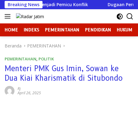
Langsung
 Justru Menjadi Pemicu Konflik
Breaking News
Dugaan Perundungan di
ke
konten
HOME
INDEKS
PEMERINTAHAN
PENDIDIKAN
HUKUM
Beranda
PEMERINTAHAN
PEMERINTAHAN
,
POLITIK
Menteri PMK Gus Imin, Sowan ke
Dua Kiai Kharismatik di Situbondo
Rj
April 26, 2025