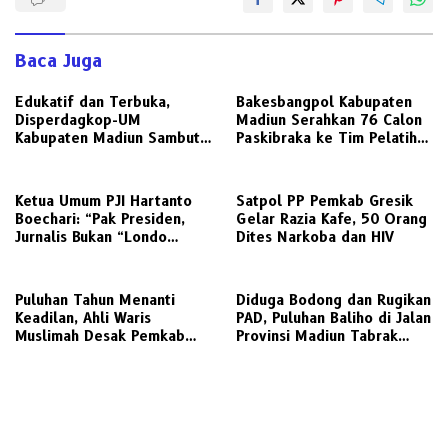
Baca Juga
Edukatif dan Terbuka,
Bakesbangpol Kabupaten
Disperdagkop-UM
Madiun Serahkan 76 Calon
Kabupaten Madiun Sambut
Paskibraka ke Tim Pelatih
Kunjungan Awak Media
untuk Digembleng
Radarjatim.co Terkait
Regulasi Koperasi
Ketua Umum PJI Hartanto
Satpol PP Pemkab Gresik
Boechari: “Pak Presiden,
Gelar Razia Kafe, 50 Orang
Jurnalis Bukan “Londo
Dites Narkoba dan HIV
Ireng”, Ini Pelecehan
Profesi Wartawan
‎Puluhan Tahun Menanti
Diduga Bodong dan Rugikan
Keadilan, Ahli Waris
PAD, Puluhan Baliho di Jalan
Muslimah Desak Pemkab
Provinsi Madiun Tabrak
Gresik Realisasikan Putusan
Aturan Perizinan
Inkracht Sengketa Lahan
SDN 207