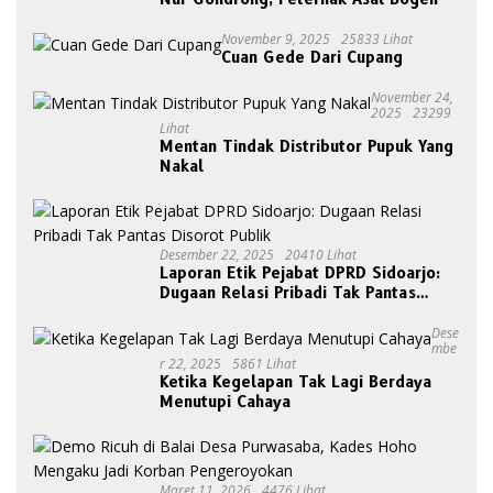
November 9, 2025
25833 Lihat
Cuan Gede Dari Cupang
November 24,
2025
23299
Lihat
Mentan Tindak Distributor Pupuk Yang
Nakal
Desember 22, 2025
20410 Lihat
Laporan Etik Pejabat DPRD Sidoarjo:
Dugaan Relasi Pribadi Tak Pantas
Disorot Publik
Dese
Mbe
R 22, 2025
5861 Lihat
Ketika Kegelapan Tak Lagi Berdaya
Menutupi Cahaya
Maret 11, 2026
4476 Lihat