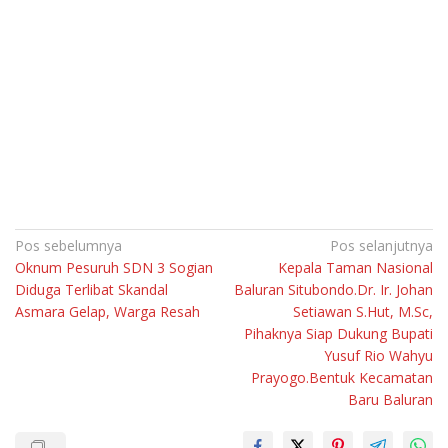
Navigasi
Pos sebelumnya
Pos selanjutnya
Oknum Pesuruh SDN 3 Sogian
Kepala Taman Nasional
pos
Diduga Terlibat Skandal
Baluran Situbondo.Dr. Ir. Johan
Asmara Gelap, Warga Resah
Setiawan S.Hut, M.Sc,
Pihaknya Siap Dukung Bupati
Yusuf Rio Wahyu
Prayogo.Bentuk Kecamatan
Baru Baluran