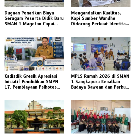
Dugaan Penarikan Biaya
Mengandalkan Kualitas,
Seragam Peserta Didik Baru
Kopi Sumber Wandhe
SMAN 1 Magetan Capai
Didorong Perkuat Identitas
Jutaan Rupiah, Wali Murid
Visual dan Kemitraan
Desak Keterbukaan Penuh
Strategis bersama UPN
Veteran Jawa Timur
Kadisdik Gresik Apresiasi
MPLS Ramah 2026 di SMAN
Inisiatif Pendidikan SMPN
1 Sangkapura Kenalkan
17, Pembiayaan Psikotes
Budaya Bawean dan Perkuat
Kini Sesuai Regulasi
Pendidikan Karakter