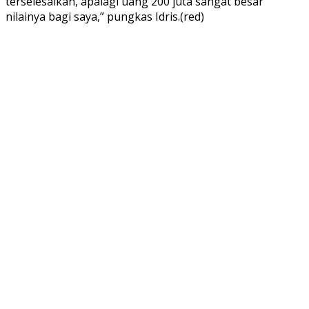
terselesaikan, apalagi uang 200 juta sangat besar
nilainya bagi saya,” pungkas Idris.(red)