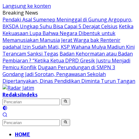
Langsung ke konten
Breaking News
Pendaki Asal Sumenep Meninggal di Gunung Argopuro,
BKSDA Ungkap Suhu Bisa Capai 5 Derajat Celsius
Ketika
Kekuasaan Lupa Bahwa Negara Dibentuk untuk
Memanusiakan Manusia
Jerat Warga bak Rentenir
padahal Izin Sudah Mati, KSP Wahana Mulya Madiun Kini
Terancam Sanksi Tegas
Badan Kehormatan atau Badan
Pembiaran ? “Ketika Ketua DPRD Gresik Justru Menjadi
Pemicu Konflik
Dugaan Perundungan di SMPN 3
Gondang Jadi Sorotan, Pengawasan Sekolah
Dipertanyakan, Dinas Pendidikan Diminta Turun Tangan
Redaksi
Indeks
HOME