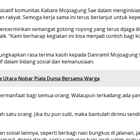
isiatif komunitas Kabare Mojoagung Sae dalam menginisiasi
 rakyat. Semoga kerja sama ini terus berlanjut untuk kep
encerminkan semangat gotong royong yang terus dijaga d
“Kami berharap kegiatan ini bisa menjadi contoh bagi komu
gkapkan rasa terima kasih kepada Danramil Mojoagung bese
f dalam bidang sosial dan kemanusiaan.
a Utara Nobar Piala Dunia Bersama Warga
bermanfaat bagi semua orang. Walaupun terkadang ada ya
 satu orang. Jika itu pun sulit, maka bantulah dirimu send
tan sosial lainnya, seperti berbagi nasi bungkus di jalanan,
asi), donor darah, serta santunan bagi anak yatim-piatu da