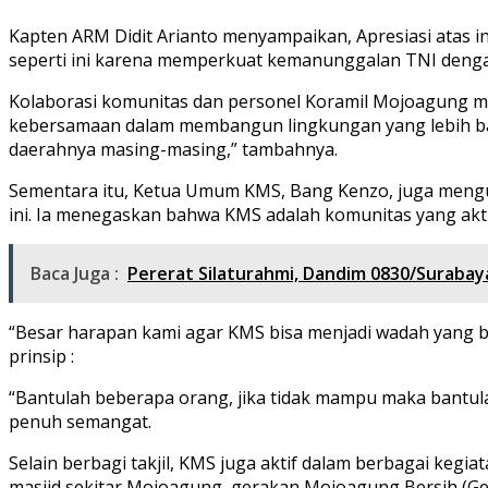
Kapten ARM Didit Arianto menyampaikan, Apresiasi atas in
seperti ini karena memperkuat kemanunggalan TNI dengan
Kolaborasi komunitas dan personel Koramil Mojoagung m
kebersamaan dalam membangun lingkungan yang lebih baik. 
daerahnya masing-masing,” tambahnya.
Sementara itu, Ketua Umum KMS, Bang Kenzo, juga mengun
ini. Ia menegaskan bahwa KMS adalah komunitas yang akti
Baca Juga :
Pererat Silaturahmi, Dandim 0830/Surabay
“Besar harapan kami agar KMS bisa menjadi wadah yang 
prinsip :
“Bantulah beberapa orang, jika tidak mampu maka bantulah
penuh semangat.
Selain berbagi takjil, KMS juga aktif dalam berbagai kegia
masjid sekitar Mojoagung, gerakan Mojoagung Bersih (Germ