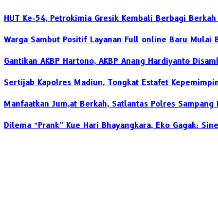
HUT Ke-54, Petrokimia Gresik Kembali Berbagi Berka
Warga Sambut Positif Layanan Full online Baru Mulai B
Gantikan AKBP Hartono, AKBP Anang Hardiyanto Disam
Sertijab Kapolres Madiun, Tongkat Estafet Kepemimpi
Manfaatkan Jum,at Berkah, Satlantas Polres Sampang 
Dilema “Prank” Kue Hari Bhayangkara, Eko Gagak: Sinergi