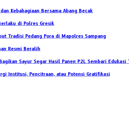
h dan Kebahagiaan Bersama Abang Becak
erlaku di Polres Gresik
but Tradisi Pedang Pora di Mapolres Sampang
nan Resmi Beralih
Bagikan Sayur Segar Hasil Panen P2L Sembari Edukasi T
 Institusi, Pencitraan, atau Potensi Gratifikasi