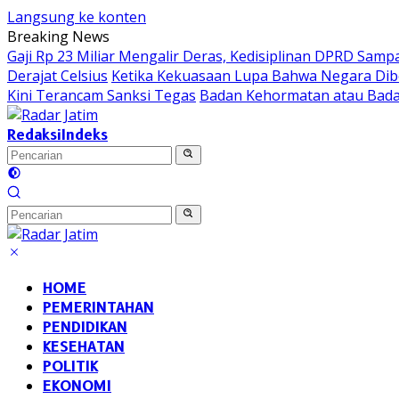
Langsung ke konten
Breaking News
Gaji Rp 23 Miliar Mengalir Deras, Kedisiplinan DPRD Sampa
Derajat Celsius
Ketika Kekuasaan Lupa Bahwa Negara Di
Kini Terancam Sanksi Tegas
Badan Kehormatan atau Badan
Redaksi
Indeks
HOME
PEMERINTAHAN
PENDIDIKAN
KESEHATAN
POLITIK
EKONOMI