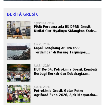
BERITA GRESIK
Agustus 4, 2026
PiAR: Percuma ada BK DPRD Gresik
Dinilai Ciut Nyalinya Sidangkan Kode
Etik Ketua DPRD
Juli 31, 2026
Kapal Tongkang APURA 099
Terdampar di Karang Tanjungori,
Belum Ada Upaya Evakuasi
Juli 31, 2026
HUT Ke-54, Petrokimia Gresik Kembali
Berbagi Berkah dan Kebahagiaan
Bersama Abang Becak
Juli 26, 2026
Petrokimia Gresik Gelar Petro
Agrifood Expo 2026, Ajak Masyarakat
Panen Bersama Buah dan Sayuran