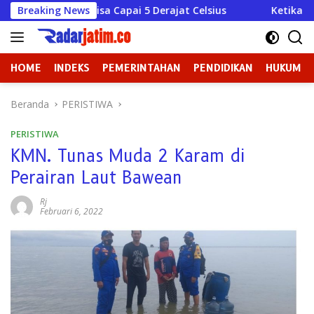
Langsung
 Capai 5 Derajat Celsius
Breaking News
Ketika Kekuasaan Lupa Bah
ke
konten
HOME
INDEKS
PEMERINTAHAN
PENDIDIKAN
HUKUM
Beranda
PERISTIWA
PERISTIWA
KMN. Tunas Muda 2 Karam di
Perairan Laut Bawean
Rj
Februari 6, 2022