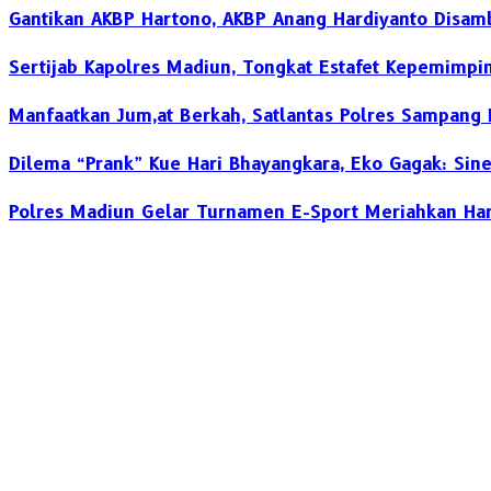
Gantikan AKBP Hartono, AKBP Anang Hardiyanto Disam
Sertijab Kapolres Madiun, Tongkat Estafet Kepemimpi
Manfaatkan Jum,at Berkah, Satlantas Polres Sampang 
Dilema “Prank” Kue Hari Bhayangkara, Eko Gagak: Sinergi
Polres Madiun Gelar Turnamen E-Sport Meriahkan Har