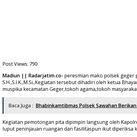
Post Views:
790
Madiun || Radarjatim.co-
peresmian mako polsek geger pa
S.H.,S.I.K.,M.Si.,Kegiatan tersebut dihadiri oleh ketua
muspika kecamatan Geger,tokoh agama,tokoh masyarakat 
Baca Juga :
Bhabinkamtibmas Polsek Sawahan Berikan E
Kegiatan pemotongan pita dipimpin langsung oleh Kapolr
luput peninjauan ruangan dan fasilitaspun ikut diperiks