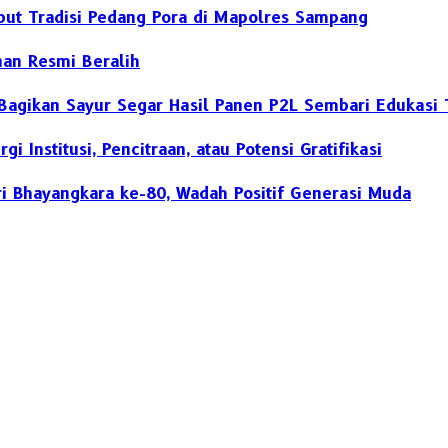
but Tradisi Pedang Pora di Mapolres Sampang
nan Resmi Beralih
Bagikan Sayur Segar Hasil Panen P2L Sembari Edukasi T
 Institusi, Pencitraan, atau Potensi Gratifikasi
i Bhayangkara ke-80, Wadah Positif Generasi Muda