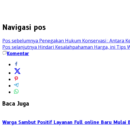
Navigasi pos
Pos sebelumnya
Penegakan Hukum Konservasi : Antara Ke
Pos selanjutnya
Hindari Kesalahpahaman Harga, ini Tips W
Komentar
Baca Juga
Warga Sambut Positif Layanan Full online Baru Mulai B