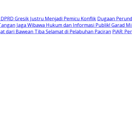
DPRD Gresik Justru Menjadi Pemicu Konflik
Dugaan Perund
 Tangan
Jaga Wibawa Hukum dan Informasi Publik! Garad Mi
t dari Bawean Tiba Selamat di Pelabuhan Paciran
PiAR: Pe