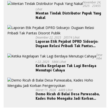
November 24,
2025
23455
Lihat
Mentan Tindak Distributor Pupuk Yang
Nakal
Desember 22, 2025
20574 Lihat
Laporan Etik Pejabat DPRD Sidoarjo:
Dugaan Relasi Pribadi Tak Pantas
Disorot Publik
Dese
Mbe
R 22, 2025
5866 Lihat
Ketika Kegelapan Tak Lagi Berdaya
Menutupi Cahaya
Maret 11, 2026
4489 Lihat
Demo Ricuh di Balai Desa Purwasaba,
Kades Hoho Mengaku Jadi Korban
Pengeroyokan