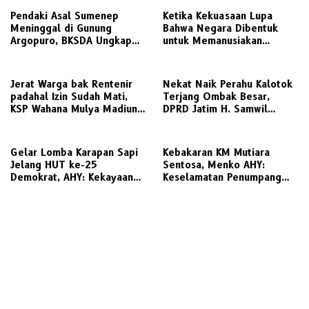
Pendaki Asal Sumenep
Ketika Kekuasaan Lupa
Meninggal di Gunung
Bahwa Negara Dibentuk
Argopuro, BKSDA Ungkap
untuk Memanusiakan
Suhu Bisa Capai 5 Derajat
Manusia
Celsius
Jerat Warga bak Rentenir
Nekat Naik Perahu Kalotok
padahal Izin Sudah Mati,
Terjang Ombak Besar,
KSP Wahana Mulya Madiun
DPRD Jatim H. Samwil
Kini Terancam Sanksi Tegas
Tinggalkan Bawean Menuju
Gresik Daratan
Gelar Lomba Karapan Sapi
Kebakaran KM Mutiara
Jelang HUT ke-25
Sentosa, Menko AHY:
Demokrat, AHY: Kekayaan
Keselamatan Penumpang
Budaya Nusantara Harus
Nomor Satu, Segera
Dijaga dan Diwariskan
Investigasi