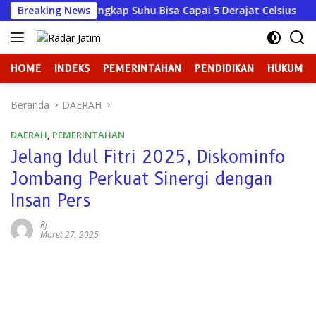
Langsung
, BKSDA Ungkap Suhu Bisa Capai 5 Derajat Celsius
Breaking News
Ket
ke
konten
HOME
INDEKS
PEMERINTAHAN
PENDIDIKAN
HUKUM
Beranda
DAERAH
DAERAH
,
PEMERINTAHAN
Jelang Idul Fitri 2025, Diskominfo
Jombang Perkuat Sinergi dengan
Insan Pers
Rj
Maret 27, 2025