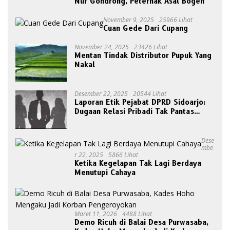
Nur Gondrong, Peternak Asal Bogen
November 9, 2025
25966 Lihat
Cuan Gede Dari Cupang
November 24, 2025
23426 Lihat
Mentan Tindak Distributor Pupuk Yang
Nakal
Desember 22, 2025
20544 Lihat
Laporan Etik Pejabat DPRD Sidoarjo:
Dugaan Relasi Pribadi Tak Pantas
Disorot Publik
Dese
Mbe
R 22, 2025
5866 Lihat
Ketika Kegelapan Tak Lagi Berdaya
Menutupi Cahaya
Maret 11, 2026
4488 Lihat
Demo Ricuh di Balai Desa Purwasaba,