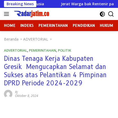
Langsung
Manusia
Breaking News
Jerat Warga bak Rentenir padahal Izin Sudah
ke
konten
HOME
INDEKS
PEMERINTAHAN
PENDIDIKAN
HUKUM
Beranda
ADVERTORIAL
ADVERTORIAL
,
PEMERINTAHAN
,
POLITIK
Dinas Tenaga Kerja Kabupaten
Gresik Mengucapkan Selamat dan
Sukses atas Pelantikan 4 Pimpinan
DPRD Periode 2024-2029
Rj
Oktober 8, 2024