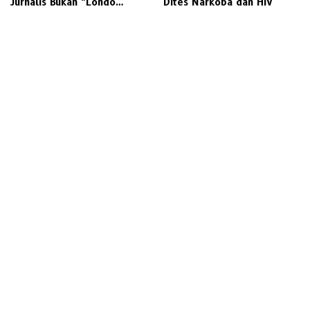
Jurnalis Bukan “Londo
Dites Narkoba dan HIV
Ireng”, Ini Pelecehan
Profesi Wartawan