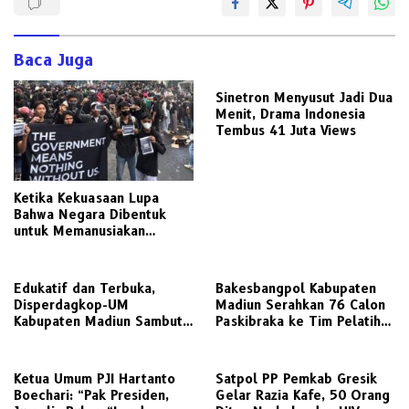
Baca Juga
Sinetron Menyusut Jadi Dua
Menit, Drama Indonesia
Tembus 41 Juta Views
Ketika Kekuasaan Lupa
Bahwa Negara Dibentuk
untuk Memanusiakan
Manusia
Edukatif dan Terbuka,
Bakesbangpol Kabupaten
Disperdagkop-UM
Madiun Serahkan 76 Calon
Kabupaten Madiun Sambut
Paskibraka ke Tim Pelatih
Kunjungan Awak Media
untuk Digembleng
Radarjatim.co Terkait
Regulasi Koperasi
Ketua Umum PJI Hartanto
Satpol PP Pemkab Gresik
Boechari: “Pak Presiden,
Gelar Razia Kafe, 50 Orang