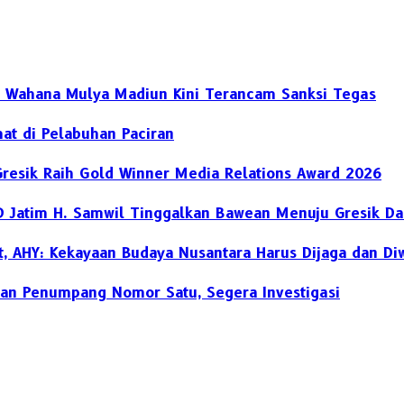
SP Wahana Mulya Madiun Kini Terancam Sanksi Tegas
at di Pelabuhan Paciran
Gresik Raih Gold Winner Media Relations Award 2026
D Jatim H. Samwil Tinggalkan Bawean Menuju Gresik Da
, AHY: Kekayaan Budaya Nusantara Harus Dijaga dan Di
an Penumpang Nomor Satu, Segera Investigasi