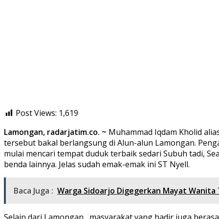
Post Views:
1,619
Lamongan, radarjatim.co. ~
Muhammad Iqdam Kholid alias G
tersebut bakal berlangsung di Alun-alun Lamongan. Penga
mulai mencari tempat duduk terbaik sedari Subuh tadi, 
benda lainnya. Jelas sudah emak-emak ini ST Nyell.
Baca Juga :
Warga Sidoarjo Digegerkan Mayat Wanita 
Selain dari Lamongan,, masyarakat yang hadir juga berasa