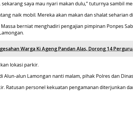
 sore, sekarang saya mau nyari makan dulu,” tuturnya sambil
ang naik mobil. Mereka akan makan dan shalat seharian d
 Massa berniat menghadiri pengajian pimpinan Ponpes Sabi
 Lamongan.
esahan Warga Ki Ageng Pandan Alas, Dorong 14 Perguruan
an lokasi parkir.
di Alun-alun Lamongan nanti malam, pihak Polres dan Dina
rkir. Ratusan personel kekuatan pengamanan diterjunkan da