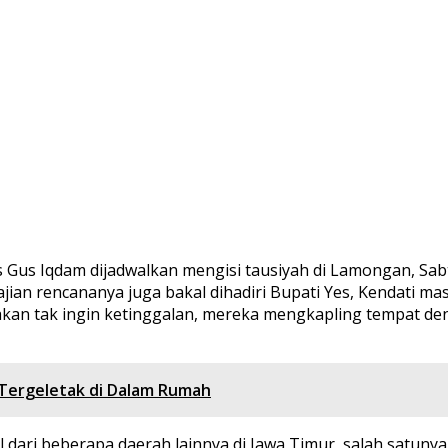
us Iqdam dijadwalkan mengisi tausiyah di Lamongan, Sabtu 
jian rencananya juga bakal dihadiri Bupati Yes, Kendati m
Seakan tak ingin ketinggalan, mereka mengkapling tempat
Tergeletak di Dalam Rumah
l dari beberapa daerah lainnya di Jawa Timur, salah satuny