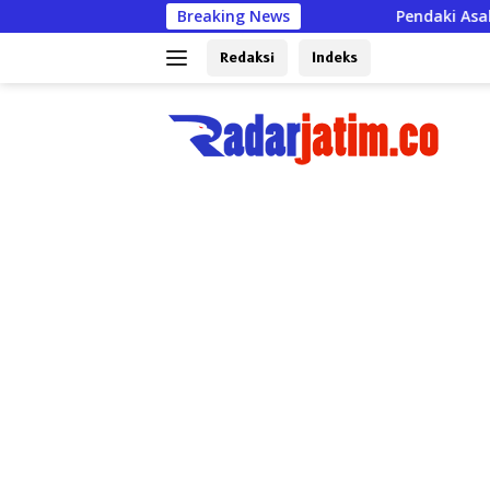
Langsung
Breaking News
Pendaki Asal Sumenep Meninggal di
ke
konten
Redaksi
Indeks