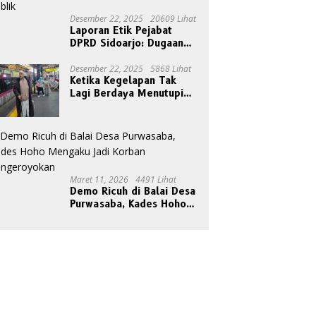
Desember 22, 2025
20609 Lihat
Laporan Etik Pejabat
DPRD Sidoarjo: Dugaan
Relasi Pribadi Tak Pantas
Disorot Publik
Desember 22, 2025
5868 Lihat
Ketika Kegelapan Tak
Lagi Berdaya Menutupi
Cahaya
Maret 11, 2026
4491 Lihat
Demo Ricuh di Balai Desa
Purwasaba, Kades Hoho
Mengaku Jadi Korban
Pengeroyokan