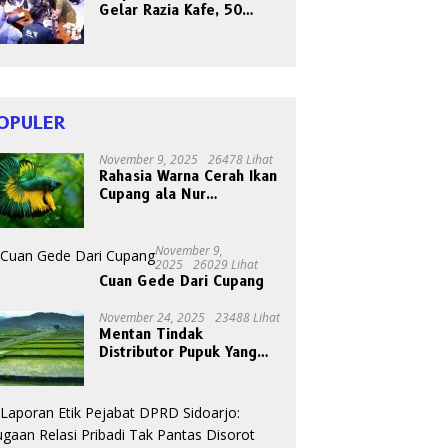
Gelar Razia Kafe, 50
Orang Dites Narkoba dan
HIV
OPULER
November 9, 2025
26478 Lihat
Rahasia Warna Cerah Ikan
Cupang ala Nur
Gondrong, Peternak Asal
Bogen
November 9,
2025
26029 Lihat
Cuan Gede Dari Cupang
November 24, 2025
23488 Lihat
Mentan Tindak
Distributor Pupuk Yang
Nakal