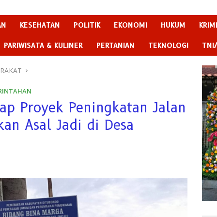
AN
KESEHATAN
POLITIK
EKONOMI
HUKUM
KRIM
PARIWISATA & KULINER
PERTANIAN
TEKNOLOGI
TNI
ARAKAT
RINTAHAN
rap Proyek Peningkatan Jalan
an Asal Jadi di Desa