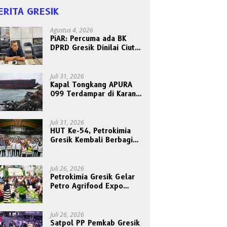
ERITA GRESIK
Agustus 4, 2026
PiAR: Percuma ada BK
DPRD Gresik Dinilai Ciut
Nyalinya Sidangkan Kode
Etik Ketua DPRD
Juli 31, 2026
Kapal Tongkang APURA
099 Terdampar di Karang
Tanjungori, Belum Ada
Upaya Evakuasi
Juli 31, 2026
HUT Ke-54, Petrokimia
Gresik Kembali Berbagi
Berkah dan Kebahagiaan
Bersama Abang Becak
Juli 26, 2026
Petrokimia Gresik Gelar
Petro Agrifood Expo
2026, Ajak Masyarakat
Panen Bersama Buah dan
Sayuran
Juli 26, 2026
Satpol PP Pemkab Gresik