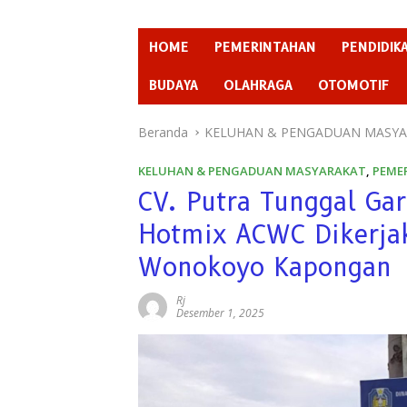
HOME
PEMERINTAHAN
PENDIDIK
BUDAYA
OLAHRAGA
OTOMOTIF
Beranda
KELUHAN & PENGADUAN MASY
KELUHAN & PENGADUAN MASYARAKAT
,
PEME
CV. Putra Tunggal Ga
Hotmix ACWC Dikerjak
Wonokoyo Kapongan
Rj
Desember 1, 2025