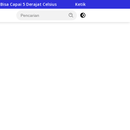
lsius
Ketika Kekuasaan Lupa Bahwa Negara Dibentuk