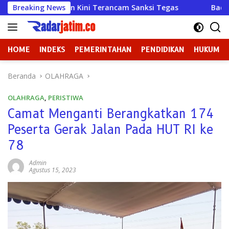
Langsung
Madiun Kini Terancam Sanksi Tegas
Breaking News
Badan Kehormatan a
ke
konten
HOME
INDEKS
PEMERINTAHAN
PENDIDIKAN
HUKUM
Beranda
OLAHRAGA
OLAHRAGA
,
PERISTIWA
Camat Menganti Berangkatkan 174
Peserta Gerak Jalan Pada HUT RI ke
78
Admin
Agustus 15, 2023