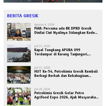
BERITA GRESIK
Agustus 4, 2026
PiAR: Percuma ada BK DPRD Gresik
Dinilai Ciut Nyalinya Sidangkan Kode
Etik Ketua DPRD
Juli 31, 2026
Kapal Tongkang APURA 099
Terdampar di Karang Tanjungori,
Belum Ada Upaya Evakuasi
Juli 31, 2026
HUT Ke-54, Petrokimia Gresik Kembali
Berbagi Berkah dan Kebahagiaan
Bersama Abang Becak
Juli 26, 2026
Petrokimia Gresik Gelar Petro
Agrifood Expo 2026, Ajak Masyarakat
Panen Bersama Buah dan Sayuran