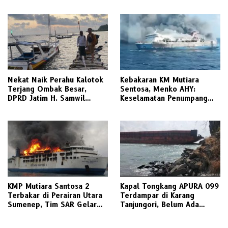
Paciran
Media Relations Award
2026
Nekat Naik Perahu Kalotok
Kebakaran KM Mutiara
Terjang Ombak Besar,
Sentosa, Menko AHY:
DPRD Jatim H. Samwil
Keselamatan Penumpang
Tinggalkan Bawean Menuju
Nomor Satu, Segera
Gresik Daratan
Investigasi
KMP Mutiara Santosa 2
Kapal Tongkang APURA 099
Terbakar di Perairan Utara
Terdampar di Karang
Sumenep, Tim SAR Gelar
Tanjungori, Belum Ada
Operasi Penyelamatan
Upaya Evakuasi
Ratusan Penumpang